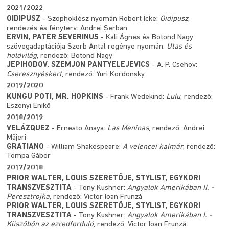
2021/2022
OIDIPUSZ
- Szophoklész nyomán Robert Icke:
Oidipusz
,
rendezés és fényterv: Andrei Șerban
ERVIN, PATER SEVERINUS
- Kali Ágnes és Botond Nagy
szövegadaptációja Szerb Antal regénye nyomán:
Utas és
holdvilág
, rendező: Botond Nagy
JEPIHODOV, SZEMJON PANTYELEJEVICS
- A. P. Csehov:
Cseresznyéskert
, rendező: Yuri Kordonsky
2019/2020
KUNGU POTI, MR. HOPKINS
- Frank Wedekind:
Lulu
, rendező:
Eszenyi Enikő
2018/2019
VELÁZQUEZ
- Ernesto Anaya:
Las Meninas
, rendező: Andrei
Măjeri
GRATIANO
- William Shakespeare:
A velencei kalmár
, rendező:
Tompa Gábor
2017/2018
PRIOR WALTER, LOUIS SZERETŐJE, STYLIST, EGYKORI
TRANSZVESZTITA
- Tony Kushner:
Angyalok Amerikában II. -
Peresztrojka
, rendező: Victor Ioan Frunză
PRIOR WALTER, LOUIS SZERETŐJE, STYLIST, EGYKORI
TRANSZVESZTITA
- Tony Kushner:
Angyalok Amerikában I. -
Küszöbön az ezredforduló
, rendező: Victor Ioan Frunză