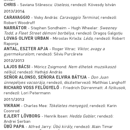
CHRIS
- Saviana Stănescu:
Useless
, rendező: Kövesdy István
2013/2014
CARAVAGGIO
- Visky András:
Caravaggio Terminal
, rendező:
Robert Woodruff
NARRÁTOR
- Stephen Sondheim – Hugh Wheeler:
Sweeney
Todd, a Fleet Street démoni borbélya
, rendező: Dragoş Galgoţiu
LOVAG OLIVER URBAN
- Miroslav Krleža:
Léda
, rendező: Robert
Raponja
ANTAL, ESZTER APJA
- Roger Vitrac:
Viktor, avagy a
gyermekuralom
, rendező: Silviu Purcărete
2012/2013
LAJOS BÁCSI
- Móricz Zsigmond:
Nem élhetek muzsikaszó
nélkül
, rendező: Hatházi András
SEÑOR ALONSO, SEÑORA ELVIRA BÁTYJA
-
Don Juan
ünnepélyes vacsorája
, rendező, díszlettervező: Matthias Langhoff
RICHARD VOSS FELÜGYELŐ
- Friedrich Dürrenmatt:
A fizikusok
,
rendező: Lori Petermann
2011/2012
VIKRAM
- Charles Mee:
Tökéletes menyegző
, rendező: Karin
Coonrod
EJLERT LÖVBORG
- Henrik Ibsen:
Hedda Gabler
, rendező:
Andrei Şerban
ÜBÜ PAPA
- Alfred Jarry:
Übü király
, rendező: Alain Timar