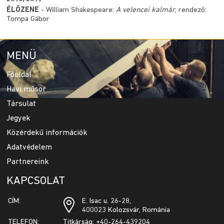
ÉLŐZENE
- William Shakespeare:
A velencei kalmár
, rendező:
Tompa Gábor
MENÜ
Főoldal
Havi műsor
Társulat
Jegyek
Közérdekű információk
Adatvédelem
Partnereink
KAPCSOLAT
CÍM:
E. Isac u. 26-28,
400023 Kolozsvár, Románia
TELEFON:
Titkárság: +40-264-439204