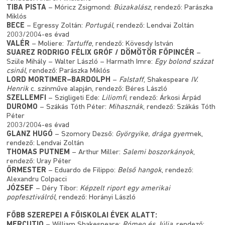
TIBA PISTA
– Móricz Zsigmond:
Búzakalász
, rendező: Parászka
Miklós
BECE
– Egressy Zoltán:
Portugál
, rendező: Lendvai Zoltán
2003/2004-es évad
VALÉR
– Moliere:
Tartuffe
, rendező: Kövesdy István
SUAREZ RODRIGO FÉLIX GRÓF / DÖMÖTÖR FŐPINCÉR
–
Szüle Mihály – Walter László – Harmath Imre:
Egy bolond százat
csinál
, rendező: Parászka Miklós
LORD MORTIMER–BARDOLPH
–
Falstaff
, Shakespeare
IV.
Henrik
c. színműve alapján, rendező: Béres László
SZELLEMFI
– Szigligeti Ede:
Liliomfi
, rendező: Árkosi Árpád
DUROMO
– Szákás Tóth Péter:
Mihasznák
, rendező: Szákás Tóth
Péter
2003/2004-es évad
GLANZ HUGÓ
– Szomory Dezső:
Györgyike, drága gyer
mek,
rendező: Lendvai Zoltán
THOMAS PUTNEM
– Arthur Miller:
Salemi boszorkányok
,
rendező: Uray Péter
ŐRMESTER
– Eduardo de Filippo:
Belső hangok
, rendező:
Alexandru Colpacci
JÓZSEF
– Déry Tibor:
Képzelt riport egy amerikai
popfesztiválról
, rendező: Horányi László
FŐBB SZEREPEI A FŐISKOLAI ÉVEK ALATT:
MERCUTIO
– William Shakespeare:
Rómeo és Júlia
, rendező: