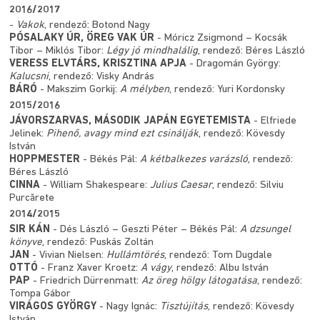
2016/2017
-
Vakok
, rendező: Botond Nagy
PÓSALAKY ÚR, ÖREG VAK ÚR
- Móricz Zsigmond – Kocsák
Tibor – Miklós Tibor:
Légy jó mindhalálig
, rendező: Béres László
VERESS ELVTÁRS, KRISZTINA APJA
- Dragomán György:
Kalucsni
, rendező: Visky András
BÁRÓ
- Makszim Gorkij:
A mélyben
, rendező: Yuri Kordonsky
2015/2016
JÁVORSZARVAS, MÁSODIK JAPÁN EGYETEMISTA
- Elfriede
Jelinek:
Pihenő, avagy mind ezt csinálják
, rendező: Kövesdy
István
HOPPMESTER
- Békés Pál:
A kétbalkezes varázsló
, rendező:
Béres László
CINNA
- William Shakespeare:
Julius Caesar
, rendező: Silviu
Purcărete
2014/2015
SIR KÁN
- Dés László – Geszti Péter – Békés Pál:
A dzsungel
könyve
, rendező: Puskás Zoltán
JAN
- Vivian Nielsen:
Hullámtörés
, rendező: Tom Dugdale
OTTÓ
- Franz Xaver Kroetz:
A vágy
, rendező: Albu István
PAP
- Friedrich Dürrenmatt:
Az öreg hölgy látogatása
, rendező:
Tompa Gábor
VIRÁGOS GYÖRGY
- Nagy Ignác:
Tisztújítás
, rendező: Kövesdy
István