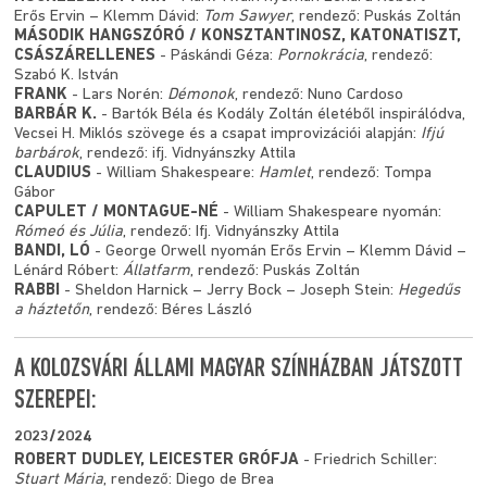
Erős Ervin – Klemm Dávid:
Tom Sawyer
, rendező: Puskás Zoltán
MÁSODIK HANGSZÓRÓ / KONSZTANTINOSZ, KATONATISZT,
CSÁSZÁRELLENES
- Páskándi Géza:
Pornokrácia
, rendező:
Szabó K. István
FRANK
- Lars Norén:
Démonok
, rendező: Nuno Cardoso
BARBÁR K.
- Bartók Béla és Kodály Zoltán életéből inspirálódva,
Vecsei H. Miklós szövege és a csapat improvizációi alapján:
Ifjú
barbárok
, rendező: ifj. Vidnyánszky Attila
CLAUDIUS
- William Shakespeare:
Hamlet
, rendező: Tompa
Gábor
CAPULET / MONTAGUE-NÉ
- William Shakespeare nyomán:
Rómeó és Júlia
, rendező: Ifj. Vidnyánszky Attila
BANDI, LÓ
- George Orwell nyomán Erős Ervin – Klemm Dávid –
Lénárd Róbert:
Állatfarm
, rendező: Puskás Zoltán
RABBI
- Sheldon Harnick – Jerry Bock – Joseph Stein:
Hegedűs
a háztetőn
, rendező: Béres László
A KOLOZSVÁRI ÁLLAMI MAGYAR SZÍNHÁZBAN JÁTSZOTT
SZEREPEI:
2023/2024
ROBERT DUDLEY, LEICESTER GRÓFJA
- Friedrich Schiller:
Stuart Mária
, rendező: Diego de Brea