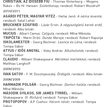
CHRISTIAN, AZ IDŐSEBB FIÚ
- Thomas Vinterberg – Mogens
Rukov – Bo Hr. Hansen:
Születésnap
, rendező: Robert Woodruff
2010/2011
AGÁRDI PÉTER, MAGYAR VITÉZ
- Heltai Jenő:
A néma levente
,
rendező: Salat Lehel
BRUCKNER SZIGFRID
- Lázár Ervin:
A négyszögletű kerek erdő
,
rendező: Albu István
MUCIUS
- Albert Camus:
Caligula
, rendező: Mihai Măniuţiu
TRIPČETA
- Marin Držić:
Dundo Maroje
, rendező: Robert Raponja
ISKOLAMESTER
- Georg Büchner:
Leonce és Léna
, rendező:
Tompa Gábor
ATYUS / IDŐS ANGYAL
- Visky András:
Alkoholisták
, rendező:
Tompa Gábor
CLAUDIO
- William Shakespeare:
Mértéket mértékkel
, rendező:
Matthias Langhoff
2009/2010
IVAN SATOV
- F. M. Dosztojevszkij:
Ördögök
, rendező: Albu István
2008/2009
HARMADIK POLGÁR
- Georg Büchner:
Danton halála
, rendező:
Mihai Măniuţiu
MÁSODIK GYILKOS, SIR JAMES TYRREL
- William
Shakespeare:
III. Richárd
, rendező: Tompa Gábor
PROTOPOPOV
- A.P. Csehov:
Három nővér
, rendező: Tompa
Gábor