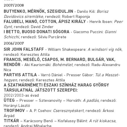
2007/2008
BUTYENKO, MÉRNÖK, SZEGIDULJIN
- Danilo Kiš:
Borisz
Davidovics síremléke
, rendező: Robert Raponja
FALUBELI, MANÓ, COTTON, ÁPISZ KIRÁLY
- Henrik Ibsen:
Peer
Gynt
, rendező: David Zinder
I BETTO, BUOSO DONATI SÓGORA
- Giacomo Puccini:
Gianni
Schicchi
, rendező: Silviu Purcărete
2006/2007
SIR JOHN FALSTAFF
- William Shakespeare:
A windsori víg nők
,
rendező: Keresztes Attila
FRANCIS, MESÉLŐ, CSAPOS, M. BERNARD, BULGÁR, VAK,
RENDŐR
- Aki Kaurismäki:
Bohémélet
, rendező: Radu-Alexandru
Nica
PARTVIS ATTILA
- Varró Dániel - Presser Gábor:
Túl a Maszat-
hegyen
, rendező: Keresztes Attila
A SZATMÁRNÉMETI ÉSZAKI SZÍNHÁZ HARAG GYÖRGY
TÁRSULATNÁL JÁTSZOTT SZEREPEI:
2002/2003-as évad
ÜTEG
– Presser – Sztevanovity – Horváth:
A padlás
, rendező:
Horányi László
TROFIMOV
– A. P. Csehov:
Cseresznyéskert
, rendező: Árkosi
Árpád
TITKÁR
– Karácsony Benő – Kisfalussy Bálint:
A rút kiskacsa
,
rendező: Andrei Mihalache