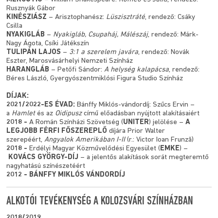
Rusznyák Gábor
KINÉSZIÁSZ
– Arisztophanész:
Lüszisztráté
, rendező: Csáky
Csilla
NYAKIGLÁB
–
Nyakigláb, Csupaháj, Málészáj
, rendező: Márk-
Nagy Ágota, Csíki Játékszín
TULIPÁN LAJOS
–
3:1 a szerelem javára
, rendező: Novák
Eszter, Marosvásárhelyi Nemzeti Színház
HARANGLÁB
– Petőfi Sándor:
A helység kalapácsa
, rendező:
Béres László, Gyergyószentmiklósi Figura Studio Színház
DÍJAK:
2021/2022-ES ÉVAD:
Bánffy Miklós-vándordíj:
Szűcs Ervin
–
a
Hamlet
és az
Oidipusz
című előadásban nyújtott alakításaiért
2018 -
A Román Színházi Szövetség (
UNITER
) jelölése –
A
LEGJOBB
FÉRFI FŐSZEREPLŐ
díjára Prior Walter
szerepéért,
Angyalok Amerikában I-II
(r.: Victor Ioan Frunză)
2018 -
Erdélyi Magyar Közművelődési Egyesület (
EMKE
) –
KOVÁCS GYÖRGY-DÍJ
– a jelentős alakítások sorát megteremtő
nagyhatású színészetéért
2012 - BÁNFFY MIKLÓS VÁNDORDÍJ
ALKOTÓI TEVÉKENYSÉG A KOLOZSVÁRI SZÍNHÁZBAN
2018/2019