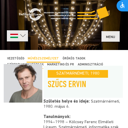
MENU
VEZETŐSÉG
MŰVÉSZSZEMÉLYZET
ÖRÖKÖS TAGOK
SZÍNPADI MUNKATÁRSAK
MARKETING ÉS PR
ADMINISZTRÁCIÓ
SZATMÁRNÉMETI, 1980
SZŰCS ERVIN
Születés helye és ideje:
Szatmárnémeti,
1980. május 6.
Tanulmányok:
1994–1998 – Kölcsey Ferenc Elméleti
Líceum, Szatmárnémeti, informatika szak