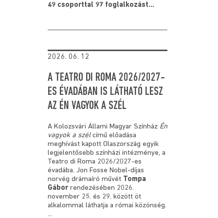
49 csoporttal 97 foglalkozást...
2026. 06. 12
A TEATRO DI ROMA 2026/2027-
ES ÉVADÁBAN IS LÁTHATÓ LESZ
AZ ÉN VAGYOK A SZÉL
A Kolozsvári Állami Magyar Színház
Én
vagyok
a
szél
című előadása
meghívást kapott Olaszország egyik
legjelentősebb színházi intézménye, a
Teatro di Roma 2026/2027-es
évadába. Jon Fosse Nobel-díjas
norvég drámaíró művét
Tompa
Gábor
rendezésében 2026.
november 25. és 29. között öt
alkalommal láthatja a római közönség.
...