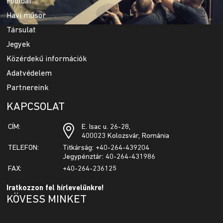
Főoldal
Havi műsor
Társulat
Jegyek
Közérdekű információk
Adatvédelem
Partnereink
KAPCSOLAT
CÍM:
E. Isac u. 26-28,
400023 Kolozsvár, Románia
TELEFON:
Titkárság: +40-264-439204
Jegypénztár: 40-264-431986
FAX:
+40-264-236125
Iratkozzon fel hírlevelünkre!
KÖVESS MINKET