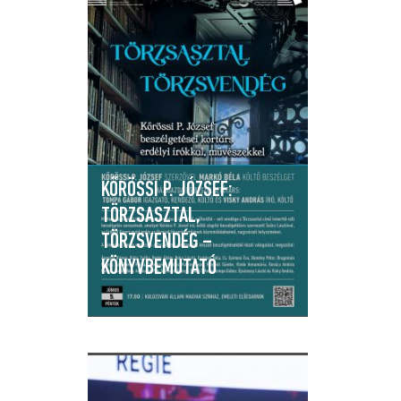
KŐRÖSSI P. JÓZSEF:
TÖRZSASZTAL,
TÖRZSVENDÉG –
KÖNYVBEMUTATÓ