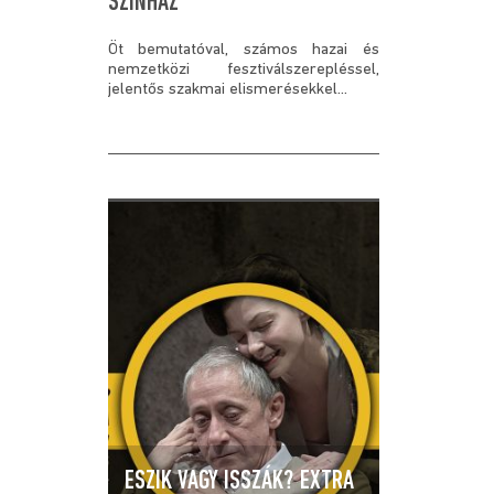
SZÍNHÁZ
Öt bemutatóval, számos hazai és
nemzetközi fesztiválszerepléssel,
jelentős szakmai elismerésekkel...
ESZIK VAGY ISSZÁK? EXTRA