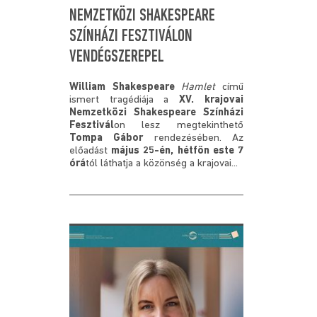
NEMZETKÖZI SHAKESPEARE
SZÍNHÁZI FESZTIVÁLON
VENDÉGSZEREPEL
William Shakespeare
Hamlet
című
ismert tragédiája a
XV. krajovai
Nemzetközi Shakespeare Színházi
Fesztivál
on lesz megtekinthető
Tompa Gábor
rendezésében. Az
előadást
május 25-én, hétfőn este 7
órá
tól láthatja a közönség a krajovai...