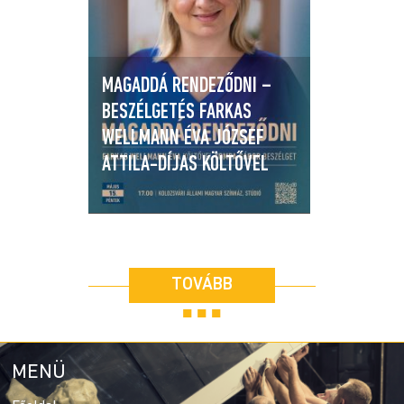
MAGADDÁ RENDEZŐDNI –
BESZÉLGETÉS FARKAS
WELLMANN ÉVA JÓZSEF
ATTILA-DÍJAS KÖLTŐVEL
TOVÁBB
■ ■ ■
MENÜ