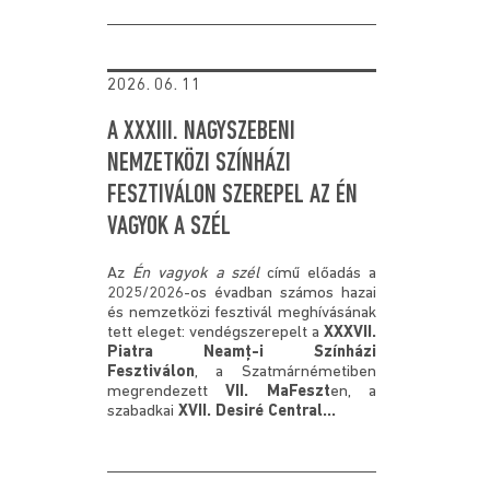
2026. 06. 11
A XXXIII. NAGYSZEBENI
NEMZETKÖZI SZÍNHÁZI
FESZTIVÁLON SZEREPEL AZ ÉN
VAGYOK A SZÉL
Az
Én vagyok a szél
című előadás a
2025/2026-os évadban számos hazai
és nemzetközi fesztivál meghívásának
tett eleget: vendégszerepelt a
XXXVII.
Piatra Neamț-i Színházi
Fesztiválon
, a Szatmárnémetiben
megrendezett
VII. MaFeszt
en, a
szabadkai
XVII. Desiré Central...