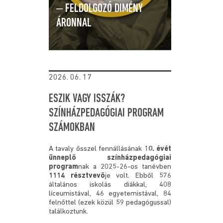
‒ FELDOLGOZÓ DIMÉNY
ÁRONNAL
2026. 06. 17
ESZIK VAGY ISSZÁK?
SZÍNHÁZPEDAGÓGIAI PROGRAM
SZÁMOKBAN
A tavaly ősszel fennállásának 1
0. évét
ünneplő színházpedagógiai
program
nak a 2025-26-os tanévben
1114 résztvevő
je volt. Ebből 576
általános iskolás diákkal, 408
líceumistával, 46 egyetemistával, 84
felnőttel (ezek közül 59 pedagógussal)
találkoztunk.