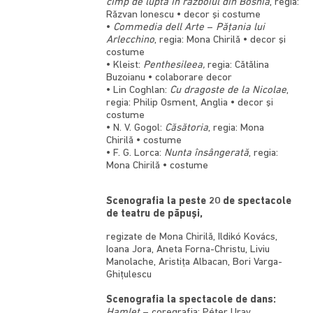
cîmp de luptă în războiul din Bosnia
, regia:
Răzvan Ionescu • decor şi costume
•
Commedia dell Arte
–
Păţania lui
Arlecchino
, regia: Mona Chirilă • decor şi
costume
• Kleist:
Penthesileea,
regia: Cătălina
Buzoianu • colaborare decor
• Lin Coghlan:
Cu dragoste de la Nicolae
,
regia: Philip Osment, Anglia • decor şi
costume
• N. V. Gogol:
Căsătoria
, regia: Mona
Chirilă • costume
• F. G. Lorca:
Nunta însângerată
, regia:
Mona Chirilă • costume
Scenografia la peste 20 de spectacole
de teatru de păpuşi,
regizate de Mona Chirilă, Ildikó Kovács,
Ioana Jora, Aneta Forna-Christu, Liviu
Manolache, Aristiţa Albacan, Bori Varga-
Ghiţulescu
Scenografia la spectacole de dans:
Hamlet
– coregrafia: Péter Uray