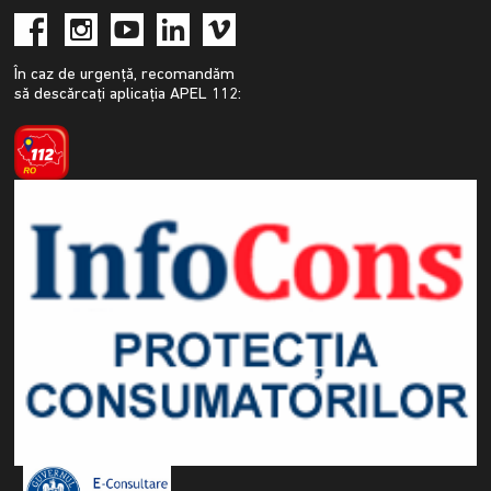
În caz de urgență, recomandăm
să descărcați aplicația APEL 112: