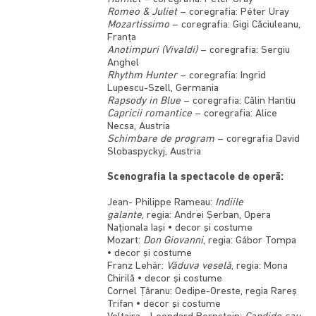
Romeo & Juliet
– coregrafia: Péter Uray
Mozartissimo
– coregrafia: Gigi Căciuleanu,
Franţa
Anotimpuri (Vivaldi)
– coregrafia: Sergiu
Anghel
Rhythm Hunter
– coregrafia: Ingrid
Lupescu-Szell, Germania
Rapsody in Blue
– coregrafia: Călin Hantiu
Capricii romantice
– coregrafia: Alice
Necsa, Austria
Schimbare de program
– coregrafia David
Slobaspyckyj, Austria
Scenografia la spectacole de operă:
Jean- Philippe Rameau:
Indiile
galante
, regia: Andrei Şerban, Opera
Naţionala Iaşi • decor şi costume
Mozart:
Don Giovanni
, regia: Gábor Tompa
• decor şi costume
Franz Lehár:
Văduva veselă
, regia: Mona
Chirilă • decor şi costume
Cornel Ţăranu: Oedipe-Oreste, regia Rareş
Trifan • decor şi costume