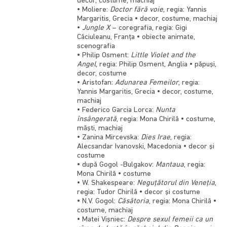
decor, costume, machiaj
• Moliere:
Doctor fără voie
, regia: Yannis
Margaritis, Grecia • decor, costume, machiaj
•
Jungle X
–
coregrafia, regia: Gigi
Căciuleanu, Franţa • obiecte animate,
scenografia
• Philip Osment:
Little Violet and the
Angel
, regia: Philip Osment, Anglia • păpuşi,
decor, costume
• Aristofan:
Adunarea Femeilor
, regia:
Yannis Margaritis, Grecia • decor, costume,
machiaj
• Federico Garcia Lorca:
Nunta
însângerată
, regia: Mona Chirilă • costume,
măşti, machiaj
• Zanina Mircevska:
Dies Irae
, regia:
Alecsandar Ivanovski, Macedonia • decor şi
costume
• după Gogol -Bulgakov:
Mantaua
, regia:
Mona Chirilă • costume
• W. Shakespeare:
Neguţătorul din Veneţia
,
regia: Tudor Chirilă • decor şi costume
• N.V. Gogol:
Căsătoria
, regia: Mona Chirilă •
costume, machiaj
• Matei Vişniec:
Despre sexul femeii ca un