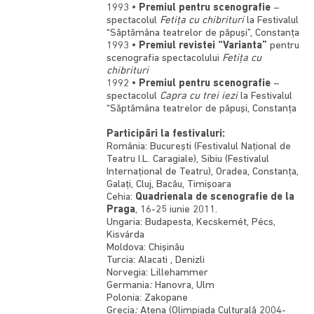
1993 •
Premiul pentru scenografie
–
spectacolul
Fetiţa cu chibrituri
la Festivalul
“Săptămâna teatrelor de păpuşi”, Constanţa
1993 •
Premiul revistei “Varianta”
pentru
scenografia spectacolului
Fetiţa cu
chibrituri
1992 •
Premiul pentru scenografie
–
spectacolul
Capra cu trei iezi
la Festivalul
“Săptămâna teatrelor de păpuşi, Constanţa
Participări la festivaluri:
România: Bucureşti (Festivalul Naţional de
Teatru I.L. Caragiale), Sibiu (Festivalul
Internaţional de Teatru), Oradea, Constanţa,
Galaţi, Cluj, Bacău, Timişoara
Cehia:
Quadrienala de scenografie de la
Praga
, 16-25 iunie 2011.
Ungaria: Budapesta, Kecskemét, Pécs,
Kisvárda
Moldova: Chişinău
Turcia: Alacati , Denizli
Norvegia: Lillehammer
Germania
:
Hanovra, Ulm
Polonia: Zakopane
Grecia
:
Atena (Olimpiada Culturală 2004-