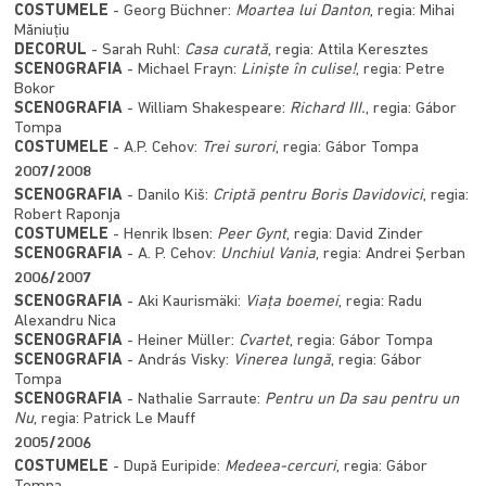
COSTUMELE
- Georg Büchner:
Moartea lui Danton
, regia: Mihai
Măniuţiu
DECORUL
- Sarah Ruhl:
Casa curată
, regia: Attila Keresztes
SCENOGRAFIA
- Michael Frayn:
Linişte în culise!
, regia: Petre
Bokor
SCENOGRAFIA
- William Shakespeare:
Richard III.
, regia: Gábor
Tompa
COSTUMELE
- A.P. Cehov:
Trei surori
, regia: Gábor Tompa
2007/2008
SCENOGRAFIA
- Danilo Kiš:
Criptă pentru Boris Davidovici
, regia:
Robert Raponja
COSTUMELE
- Henrik Ibsen:
Peer Gynt
, regia: David Zinder
SCENOGRAFIA
- A. P. Cehov:
Unchiul Vania
, regia: Andrei Şerban
2006/2007
SCENOGRAFIA
- Aki Kaurismäki:
Viaţa boemei
, regia: Radu
Alexandru Nica
SCENOGRAFIA
- Heiner Müller:
Cvartet
, regia: Gábor Tompa
SCENOGRAFIA
- András Visky:
Vinerea lungă
, regia: Gábor
Tompa
SCENOGRAFIA
- Nathalie Sarraute:
Pentru un Da sau pentru un
Nu
, regia: Patrick Le Mauff
2005/2006
COSTUMELE
- După Euripide:
Medeea-cercuri
, regia: Gábor