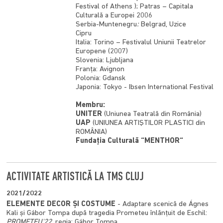
Festival of Athens ); Patras – Capitala
Culturală a Europei 2006
Serbia-Muntenegru
:
Belgrad, Uzice
Cipru
Italia: Torino – Festivalul Uniunii Teatrelor
Europene (2007)
Slovenia: Ljubljana
Franţa: Avignon
Polonia: Gdansk
Japonia: Tokyo - Ibsen International Festival
Membru:
UNITER
(Uniunea Teatrală din România)
UAP
(UNIUNEA ARTIŞTILOR PLASTICI din
ROMÂNIA)
Fundaţia Culturală “MENTHOR“
ACTIVITATE ARTISTICĂ LA TMS CLUJ
2021/2022
ELEMENTE DECOR ȘI COSTUME
- Adaptare scenică de Ágnes
Kali și Gábor Tompa după tragedia Prometeu înlănțuit de Eschil:
PROMETEU'22
, regia: Gábor Tompa