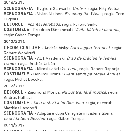
2014/2015
SCENOGRAFIA
- Evgheni Schwartz:
Umbra
, regia: Niky Wolcz
SCENOGRAFIA
- Vivian Nielsen:
Breaking the Waves
, regia: Tom
Dugdale
DECORUL
-
#cântecdelebădă
, regia: Ferenc Sinkó
COSTUMELE
- Friedrich Dürrenmatt:
Vizita bătrânei doamne
,
regia: Gábor Tompa
2013/2014
DECOR, COSTUME
- András Visky:
Caravaggio Terminal
, regia:
Robert Woodruff
SCENOGRAFIA
- Al. I. Vvedenski:
Brad de Crăciun la familia
Ivanov
, regia: András Urbán
SCENOGRAFIA
- Miroslav Krleža:
Leda
, regia: Robert Raponja
COSTUMELE
- Bohumil Hrabal:
L-am servit pe regele Angliei
,
regia: Michal Dočekal
2012/2013
DECORUL
- Zsigmond Móricz:
Nu pot trăi fără muzică
, regia:
András Hatházi
COSTUMELE
-
Cina festivă a lui Don Juan
, regia, decorul:
Matthias Langhoff
SCENOGRAFIA
- Adaptare după Caragiale în cădere liberă:
Leonida Gem Session
, regia: Gábor Tompa
2011/2012