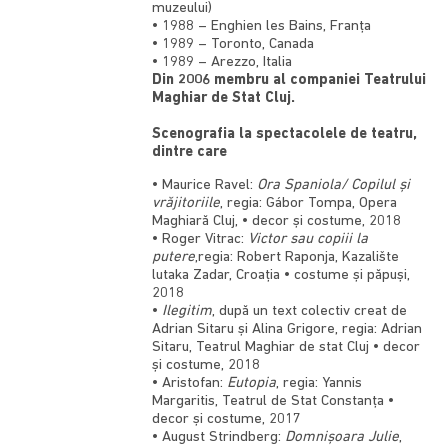
muzeului)
• 1988 – Enghien les Bains, Franţa
• 1989 –
Toronto
,
Canada
• 1989 –
Arezzo
, Italia
Din 2006 membru al companiei Teatrului
Maghiar de Stat Cluj.
Scenografia la spectacolele de teatru,
dintre care
• Maurice Ravel:
Ora Spaniola/ Copilul și
vrăjitoriile
, regia: Gábor Tompa, Opera
Maghiară Cluj, • decor și costume, 2018
• Roger Vitrac:
Victor sau copiii la
putere
,regia: Robert Raponja, Kazalište
lutaka Zadar, Croația • costume și păpuși,
2018
•
Ilegitim
, după un text colectiv creat de
Adrian Sitaru și Alina Grigore, regia: Adrian
Sitaru, Teatrul Maghiar de stat Cluj • decor
și costume, 2018
• Aristofan:
Eutopia
, regia: Yannis
Margaritis, Teatrul de Stat Constanța •
decor și costume, 2017
• August Strindberg:
Domnișoara Julie
,