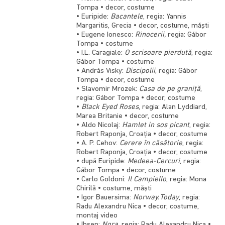
Tompa • decor, costume
• Euripide:
Bacantele
, regia: Yannis
Margaritis, Grecia • decor, costume, măşti
• Eugene Ionesco:
Rinocerii,
regia: Gábor
Tompa • costume
• I.L. Caragiale:
O scrisoare pierdută
, regia:
Gábor Tompa • costume
• András Visky:
Discipolii
, regia: Gábor
Tompa • decor, costume
• Slavomir Mrozek:
Casa de pe graniţă
,
regia: Gábor Tompa • decor, costume
•
Black Eyed Roses
, regia: Alan Lyddiard,
Marea Britanie • decor, costume
• Aldo Nicolaj:
Hamlet in sos picant
, regia:
Robert Raponja, Croaţia • decor, costume
• A. P. Cehov:
Cerere în căsătorie
, regia:
Robert Raponja, Croaţia • decor, costume
• după Euripide:
Medeea-Cercuri
, regia:
Gábor Tompa • decor, costume
• Carlo Goldoni:
Il Campiello
, regia: Mona
Chirilă • costume, măşti
• Igor Bauersima:
Norway.Today
, regia:
Radu Alexandru Nica • decor, costume,
montaj video
• Ibsen:
Nora
, regia: Radu Alexandru Nica •