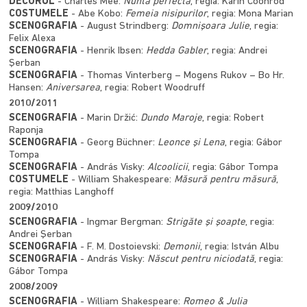
DECORUL
- Charles Mee:
Nunta perfectă
, regia: Karin Coonrod
COSTUMELE
- Abe Kobo:
Femeia nisipurilor
, regia: Mona Marian
SCENOGRAFIA
- August Strindberg:
Domnişoara Julie
, regia:
Felix Alexa
SCENOGRAFIA
- Henrik Ibsen:
Hedda Gabler
, regia: Andrei
Şerban
SCENOGRAFIA
- Thomas Vinterberg – Mogens Rukov – Bo Hr.
Hansen:
Aniversarea
, regia: Robert Woodruff
2010/2011
SCENOGRAFIA
- Marin Držić:
Dundo Maroje
, regia: Robert
Raponja
SCENOGRAFIA
- Georg Büchner:
Leonce şi Lena
, regia: Gábor
Tompa
SCENOGRAFIA
- András Visky:
Alcoolicii
, regia: Gábor Tompa
COSTUMELE
- William Shakespeare:
Măsură pentru măsură
,
regia: Matthias Langhoff
2009/2010
SCENOGRAFIA
- Ingmar Bergman:
Strigăte şi şoapte
, regia:
Andrei Şerban
SCENOGRAFIA
- F. M. Dostoievski:
Demonii
, regia: István Albu
SCENOGRAFIA
- András Visky:
Născut pentru niciodată
, regia:
Gábor Tompa
2008/2009
SCENOGRAFIA
- William Shakespeare:
Romeo & Julia