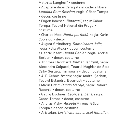
Matthias Langhoff • costume
• Adaptare după Caragiale în cădere liberă:
Leonida Gem Session
, regia: Gábor Tompa
• decor, costume
• Eugen Ionesco:
Rinocerii
, regia: Gábor
Tompa, Teatrul Naţional din Praga •
costume
• Charles Mee:
Nunta perfectă
, regia: Karin
Coonrod • decor
• August Strindberg:
Domnişoara Julie
,
regia: Felix Alexa • decor, costume
• Henrik Ibsen:
Hedda Gabler
, regia: Andrei
Şerban • decor, costume
• Thomas Bernhard:
Immanuel Kant,
regia:
Alexandru Colpacci, Teatrul Maghiar de Stat
Csiky Gergely, Timişoara • decor, costume
• A. P. Cehov:
Ivanov,
regia: Andrei Şerban,
Teatrul Bulandra, Bucureşti • costume
• Marin Držić:
Dundo Maroje,
regia: Robert
Raponja • decor, costume
• Georg Büchner:
Leonce şi Lena
, regia:
Gábor Tompa • decor, costume
• András Visky:
Alcoolicii
, regia: Gábor
Tompa • decor, costume
• Aristofan:
Lysistrata sau oraşul femeilor
,