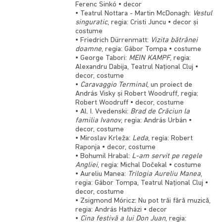
Ferenc Sinkó • decor
• Teatrul Nottara - Martin McDonagh:
Vestul
singuratic
, regia: Cristi Juncu • decor și
costume
• Friedrich Dürrenmatt:
Vizita bătrânei
doamne
, regia: Gábor Tompa • costume
• George Tabori:
MEIN KAMPF
, regia:
Alexandru Dabija, Teatrul Național Cluj •
decor, costume
•
Caravaggio Terminal
, un proiect de
András Visky și Robert Woodruff, regia:
Robert Woodruff • decor, costume
• Al. I. Vvedenski:
Brad de Crăciun la
familia Ivanov
, regia: András Urbán •
decor, costume
• Miroslav Krleža:
Leda
, regia: Robert
Raponja • decor, costume
• Bohumil Hrabal:
L-am servit pe regele
Angliei
, regia: Michal Dočekal • costume
• Aureliu Manea:
Trilogia Aureliu Manea
,
regia: Gábor Tompa, Teatrul Național Cluj •
decor, costume
• Zsigmond Móricz: Nu pot trăi fără muzică,
regia: András Hatházi • decor
•
Cina festivă a lui Don Juan
, regia: