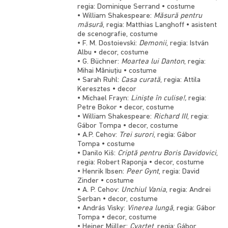
regia: Dominique Serrand • costume
• William Shakespeare:
Măsură pentru
măsură
, regia: Matthias Langhoff • asistent
de scenografie, costume
• F. M. Dostoievski:
Demonii
, regia: István
Albu • decor, costume
• G. Büchner:
Moartea lui Danton
, regia:
Mihai Măniuţiu • costume
• Sarah Ruhl:
Casa curată
, regia: Attila
Keresztes • decor
• Michael Frayn:
Linişte în culise!,
regia:
Petre Bokor • decor, costume
• William Shakespeare:
Richard III
, regia:
Gábor Tompa • decor, costume
• A.P. Cehov:
Trei surori
, regia: Gábor
Tompa • costume
• Danilo Kiš:
Criptă pentru Boris Davidovici
,
regia: Robert Raponja • decor, costume
• Henrik Ibsen:
Peer Gynt
, regia: David
Zinder • costume
• A. P. Cehov:
Unchiul Vania
, regia: Andrei
Şerban • decor, costume
• András Visky:
Vinerea lungă
, regia: Gábor
Tompa • decor, costume
• Heiner Müller:
Cvartet
, regia: Gábor