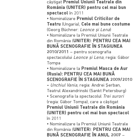
câştigat
Premiul Uniunii Teatrale din
România (UNITER) pentru cel mai bun
spectacol
în 2011
• Nominalizare
Premiul Criticilor de
Teatru
(Ungaria),
Cele mai bune costume
(Georg Büchner:
Leonce şi Lena
)
• Nominalizare la Premiul Uniunii Teatrale
din România (
UNITER
):
PENTRU CEA MAI
BUNĂ SCENOGRAFIE ÎN STAGIUNEA
2010/2011
– pentru scenografia
spectacolului
Leonce şi Lena
, regia: Gábor
Tompa
• Nominalizare la
Premiul Masca de Aur
(Rusia): PENTRU CEA MAI BUNĂ
SCENOGRAFIE ÎN STAGIUNEA 2009/2010
-
Unchiul Vania
, regia: Andrei Şerban,
Teatrul Alexandrinski (Sankt Petersburg)
• Scenografia la spectacolul
Trei surori
(regia: Gábor Tompa), care a câştigat
Premiul Uniunii Teatrale din România
(UNITER) pentru cel mai bun spectacol
în 2011
• Nominalizare la Premiul Uniunii Teatrale
din România (
UNITER
):
PENTRU CEA MAI
BUNĂ SCENOGRAFIE ÎN ANUL 2007
–