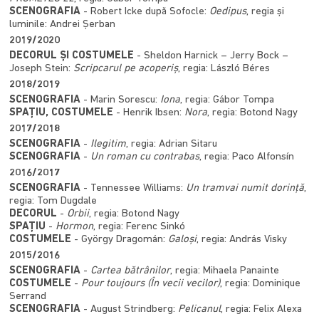
SCENOGRAFIA
- Robert Icke după Sofocle:
Oedipus
, regia și
luminile: Andrei Șerban
2019/2020
DECORUL ȘI COSTUMELE
- Sheldon Harnick – Jerry Bock –
Joseph Stein:
Scripcarul pe acoperiș
, regia: László Béres
2018/2019
SCENOGRAFIA
- Marin Sorescu:
Iona
, regia: Gábor Tompa
SPAȚIU, COSTUMELE
- Henrik Ibsen:
Nora
, regia: Botond Nagy
2017/2018
SCENOGRAFIA
-
Ilegitim
, regia: Adrian Sitaru
SCENOGRAFIA
-
Un roman cu contrabas
, regia: Paco Alfonsín
2016/2017
SCENOGRAFIA
- Tennessee Williams:
Un tramvai numit dorință
,
regia: Tom Dugdale
DECORUL
-
Orbii
, regia: Botond Nagy
SPAȚIU
-
Hormon
, regia: Ferenc Sinkó
COSTUMELE
- György Dragomán:
Galoși
, regia: András Visky
2015/2016
SCENOGRAFIA
-
Cartea bătrânilor
, regia: Mihaela Panainte
COSTUMELE
-
Pour toujours (În vecii vecilor)
, regia: Dominique
Serrand
SCENOGRAFIA
- August Strindberg:
Pelicanul
, regia: Felix Alexa