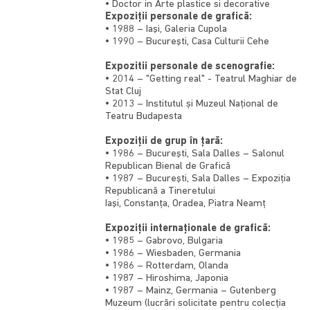
• Doctor in Arte plastice si decorative
Expoziţii personale de grafică:
• 1988 –
Iaşi
, Galeria Cupola
• 1990 – Bucureşti, Casa Culturii Cehe
Expozitii personale de scenografie:
• 2014 – "Getting real" - Teatrul Maghiar de
Stat Cluj
• 2013 – Institutul și Muzeul Național de
Teatru Budapesta
Expoziţii de grup în ţară:
• 1986 – Bucureşti, Sala Dalles – Salonul
Republican Bienal de Grafică
• 1987 – Bucureşti, Sala Dalles – Expoziţia
Republicană a Tineretului
Iaşi,
Constanţa
,
Oradea
, Piatra Neamţ
Expoziţii internaţionale de grafică:
• 1985 –
Gabrovo
,
Bulgaria
• 1986 –
Wiesbaden
, Germania
• 1986 –
Rotterdam
, Olanda
• 1987 –
Hiroshima
, Japonia
• 1987 –
Mainz
, Germania – Gutenberg
Muzeum (lucrări solicitate pentru colecţia