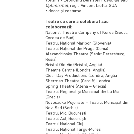
Voltaira - Leondard Bernstein:
Candide sau
Optimismul
, regia Vincent Liotta, SUA
• decor şi costume
Teatre cu care a colaborat sau
colaborează:
National Theatre Company of Korea (Seoul,
Coreea de Sud)
Teatrul Național Maribor (Slovenia)
Teatrul Naţional din Praga (Cehia)
Alexandrinsky Theatre (Sankt Petersburg,
Rusia)
Bristol Old Vic (Bristol, Anglia)
Theatre Centre (Londra, Anglia)
Clear Day Productions (Londra, Anglia
Sherman Theatre (Cardiff, Londra
Spring Theatre (Atena – Grecia)
Teatrul Regional şi Municipal din La Mia
(Grecia)
Novosadko Pojoriste – Teatrul Municipal din
Novi Sad (Serbia)
Teatrul Mic, Bucureşti
Teatrul Act, Bucureşti
Teatrul Naţional Cluj
Teatrul Naţional Târgu-Mureş