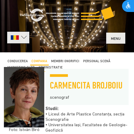
MENU
CONDUCEREA
COMPANIA
MEMBRI ONORIFICI
PERSONAL SCENĂ
MARKETING ȘI PR
ADMINISTRAȚIE
CARMENCITA BROJBOIU
scenograf
Studii:
• Liceul de Arte Plastice
Constanţa
, secţia
Scenografie
• Universitatea Iaşi, Facultatea de Geologie-
Foto: István Biró
Geofizică