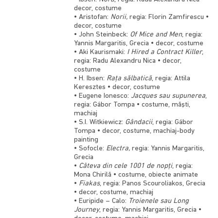
decor, costume
• Aristofan:
Norii,
regia: Florin Zamfirescu •
decor, costume
• John Steinbeck:
Of Mice and Men
, regia:
Yannis Margaritis, Grecia • decor, costume
• Aki Kaurismaki:
I Hired a Contract Killer
,
regia: Radu Alexandru Nica • decor,
costume
• H. Ibsen:
Raţa sălbatică
, regia: Attila
Keresztes • decor, costume
• Eugene Ionesco:
Jacques sau supunerea
,
regia: Gábor Tompa • costume, măşti,
machiaj
• S.I. Witkiewicz:
Gândacii
, regia: Gábor
Tompa • decor, costume, machiaj-body
painting
• Sofocle:
Electra,
regia: Yannis Margaritis,
Grecia
•
Câteva din cele 1001 de nopţi
, regia:
Mona Chirilă • costume, obiecte animate
•
Fiakas
, regia: Panos Scouroliakos, Grecia
• decor, costume, machiaj
• Euripide – Calo:
Troienele sau Long
Journey
, regia: Yannis Margaritis, Grecia •