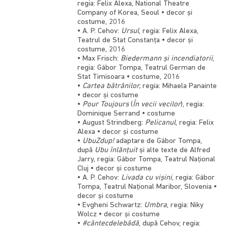
regia: Felix Alexa, National Theatre
Company of Korea, Seoul • decor și
costume, 2016
• A. P. Cehov:
Ursul
, regia: Felix Alexa,
Teatrul de Stat Constanța • decor și
costume, 2016
• Max Frisch:
Biedermann și incendiatorii
,
regia: Gábor Tompa, Teatrul German de
Stat Timisoara • costume, 2016
•
Cartea bătrânilor,
regia: Mihaela Panainte
• decor și costume
•
Pour Toujours
(
În vecii vecilor
), regia:
Dominique Serrand • costume
• August Strindberg:
Pelicanul
, regia: Felix
Alexa • decor și costume
•
UbuZdup!
adaptare de Gábor Tompa,
după
Ubu înlănțuit
și alte texte de Alfred
Jarry, regia: Gábor Tompa, Teatrul Național
Cluj • decor și costume
• A. P. Cehov:
Livada cu vișini
, regia: Gábor
Tompa, Teatrul Național Maribor, Slovenia •
decor și costume
• Evgheni Schwartz:
Umbra
, regia: Niky
Wolcz • decor și costume
•
#cântecdelebădă
, după Cehov, regia: