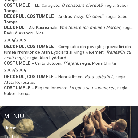
Tompa
COSTUMELE
- I.L. Caragiale:
O scrisoare pierdută
, regia: Gábor
Tompa
DECORUL, COSTUMELE
- András Visky:
Discipolii
, regia: Gábor
Tompa
DECORUL
- Aki Kaurismäki:
Wie feuere ich meinen Mörder
, regia:
Radu Alexandru Nica
2004/2005
DECORUL, COSTUMELE
- Compilaţie din poveşti şi povestiri din
lumea rromilor de Alan Lyddiard şi Kinga Kelemen:
Trandafiri cu
ochii negri
, regia: Alan Lyddiard
COSTUMELE
- Carlo Goldoni:
Piaţeta
, regia: Mona Chirilă
2003/2004
DECORUL, COSTUMELE
- Henrik Ibsen:
Raţa sălbatică
, regia:
Attila Keresztes
COSTUMELE
- Eugene Ionesco:
Jacques sau supunerea
, regia:
Gábor Tompa
MENIU
Home
Teatrul