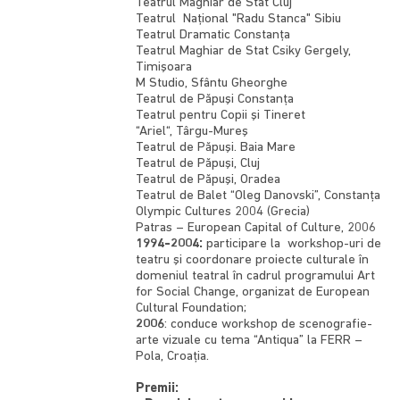
Teatrul Maghiar de Stat Cluj
Teatrul Naţional "Radu Stanca" Sibiu
Teatrul Dramatic Constanţa
Teatrul Maghiar de Stat Csiky Gergely,
Timişoara
M Studio, Sfântu Gheorghe
Teatrul de Păpuşi Constanţa
Teatrul pentru Copii şi Tineret
“Ariel“, Târgu-Mureş
Teatrul de Păpuşi. Baia Mare
Teatrul de Păpuşi, Cluj
Teatrul de Păpuşi, Oradea
Teatrul de Balet “Oleg Danovski”, Constanţa
Olympic Cultures 2004 (Grecia)
Patras – European Capital of Culture, 2006
1994-2004:
participare la workshop-uri de
teatru şi coordonare proiecte culturale în
domeniul teatral în cadrul programului Art
for Social Change, organizat de European
Cultural Foundation;
2006
: conduce workshop de scenografie-
arte vizuale cu tema “Antiqua” la FERR –
Pola, Croaţia.
Premii: