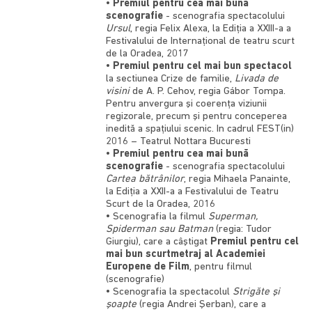
•
Premiul pentru cea mai buna
scenografie
- scenografia spectacolului
Ursul
, regia Felix Alexa, la Ediția a XXIII-a a
Festivalului de Internațional de teatru scurt
de la Oradea, 2017
•
Premiul pentru cel mai bun spectacol
la sectiunea Crize de familie,
Livada de
visini
de A. P. Cehov, regia Gábor Tompa.
Pentru anvergura şi coerenţa viziunii
regizorale, precum şi pentru conceperea
inedită a spaţiului scenic. In cadrul FEST(in)
2016 – Teatrul Nottara Bucuresti
•
Premiul pentru cea mai bună
scenografie
- scenografia spectacolului
Cartea bătrânilor
, regia Mihaela Panainte,
la Ediţia a XXII-a a Festivalului de Teatru
Scurt de la Oradea, 2016
• Scenografia la filmul
Superman,
Spiderman sau Batman
(regia: Tudor
Giurgiu), care a câştigat
Premiul pentru cel
mai bun scurtmetraj al Academiei
Europene de Film
, pentru filmul
(scenografie)
• Scenografia la spectacolul
Strigăte şi
şoapte
(regia Andrei Şerban), care a