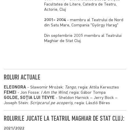
Facultatea de Litere, Catedra de Teatru,
Actorie, Cluj
2001- 2004
- membru al Teatrului de Nord
din Satu Mare, Compania "György Harag"
Din septembrie 2005 membru al Teatrului
Maghiar de Stat Cluj.
ROLURI ACTUALE
ELEONORA
- Sławomir Mrożek:
Tango
, regia: Attila Keresztes
FEMEI
- Jon Fosse:
I Am the Wind
, regia: Gábor Tompa
GOLDE, SOȚIA LUI TEVYE
- Sheldon Harnick – Jerry Bock –
Joseph Stein:
Scripcarul pe acoperiș
, regia: László Béres
ROLURILE JUCATE LA TEATRUL MAGHIAR DE STAT CLUJ:
2021/2022