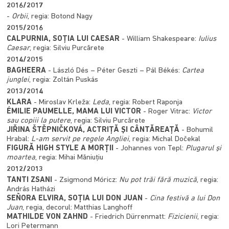
2016/2017
-
Orbii
, regia: Botond Nagy
2015/2016
CALPURNIA, SOȚIA LUI CAESAR
- William Shakespeare:
Iulius
Caesar
, regia: Silviu Purcărete
2014/2015
BAGHEERA
- László Dés – Péter Geszti – Pál Békés:
Cartea
junglei
, regia: Zoltán Puskás
2013/2014
KLARA
- Miroslav Krleža:
Leda
, regia: Robert Raponja
ÉMILIE PAUMELLE, MAMA LUI VICTOR
- Roger Vitrac:
Victor
sau copiii la putere
, regia: Silviu Purcărete
JIŘINA ŠTĚPNIČKOVÁ, ACTRIŢĂ ŞI CÂNTĂREAŢĂ
- Bohumil
Hrabal:
L-am servit pe regele Angliei
, regia: Michal Dočekal
FIGURĂ HIGH STYLE A MORȚII
- Johannes von Tepl:
Plugarul şi
moartea
, regia: Mihai Măniuțiu
2012/2013
TANTI ZSANI
- Zsigmond Móricz:
Nu pot trăi fără muzică
, regia:
András Hatházi
SEÑORA ELVIRA, SOŢIA LUI DON JUAN
-
Cina festivă a lui Don
Juan
, regia, decorul: Matthias Langhoff
MATHILDE VON ZAHND
- Friedrich Dürrenmatt:
Fizicienii
, regia:
Lori Petermann