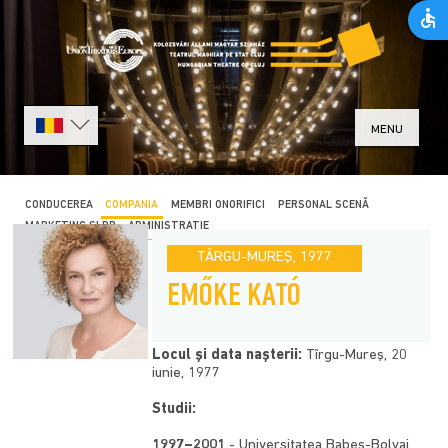
MENU
CONDUCEREA
COMPANIA
MEMBRI ONORIFICI
PERSONAL SCENĂ
MARKETING ȘI PR
ADMINISTRAȚIE
TÂRGU-MUREŞ, 1977
EMŐKE KATÓ
Locul şi data naşterii:
Tîrgu-Mureş, 20
iunie, 1977
Studii:
1997–2001
- Universitatea Babeş-Bolyai,