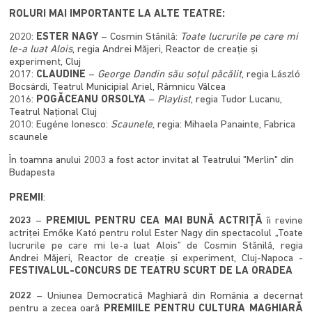
ROLURI MAI IMPORTANTE LA ALTE TEATRE:
2020:
ESTER NAGY
– Cosmin Stănilă:
Toate lucrurile pe care mi
le-a luat Alois
, regia Andrei Măjeri, Reactor de creație și
experiment, Cluj
2017:
CLAUDINE
–
George Dandin său soțul păcălit
, regia László
Bocsárdi, Teatrul Municipial Ariel, Râmnicu Vâlcea
2016:
POGĂCEANU ORSOLYA
–
Playlist
, regia Tudor Lucanu,
Teatrul Național Cluj
2010: Eugéne Ionesco:
Scaunele
, regia: Mihaela Panainte, Fabrica
scaunele
În toamna anului 2003 a fost actor invitat al Teatrului "Merlin" din
Budapesta
PREMII
:
2023
–
PREMIUL PENTRU CEA MAI BUNĂ ACTRIȚĂ
îi revine
actriței Emőke Kató pentru rolul Ester Nagy din spectacolul „Toate
lucrurile pe care mi le-a luat Alois” de Cosmin Stănilă, regia
Andrei Măjeri, Reactor de creație și experiment, Cluj-Napoca -
FESTIVALUL-CONCURS DE TEATRU SCURT DE LA ORADEA
2022
– Uniunea Democratică Maghiară din România a decernat
pentru a zecea oară
PREMIILE PENTRU CULTURA MAGHIARĂ