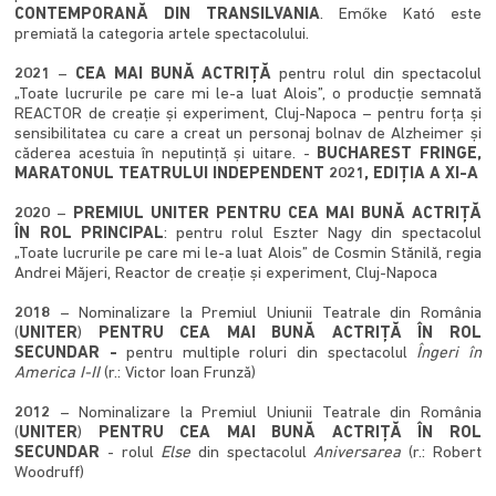
CONTEMPORANĂ DIN TRANSILVANIA
. Emőke Kató este
premiată la categoria artele spectacolului.
2021
–
CEA MAI BUNĂ ACTRIȚĂ
pentru rolul din spectacolul
„Toate lucrurile pe care mi le-a luat Alois”, o producție semnată
REACTOR de creație și experiment, Cluj-Napoca – pentru forța și
sensibilitatea cu care a creat un personaj bolnav de Alzheimer și
căderea acestuia în neputință și uitare. -
BUCHAREST FRINGE,
MARATONUL TEATRULUI INDEPENDENT 2021, EDIȚIA A XI-A
2020
–
PREMIUL UNITER PENTRU CEA MAI BUNĂ ACTRIŢĂ
ÎN ROL PRINCIPAL
: pentru rolul Eszter Nagy din spectacolul
„Toate lucrurile pe care mi le-a luat Alois” de Cosmin Stănilă, regia
Andrei Măjeri, Reactor de creație și experiment, Cluj-Napoca
2018
– Nominalizare la Premiul Uniunii Teatrale din România
(
UNITER
)
PENTRU CEA MAI BUNĂ ACTRIŢĂ ÎN ROL
SECUNDAR -
pentru multiple roluri din spectacolul
Îngeri în
America I-II
(r.: Victor Ioan Frunză)
2012
– Nominalizare la Premiul Uniunii Teatrale din România
(
UNITER
)
PENTRU CEA MAI BUNĂ ACTRIŢĂ ÎN ROL
SECUNDAR
- rolul
Else
din spectacolul
Aniversarea
(r.: Robert
Woodruff)