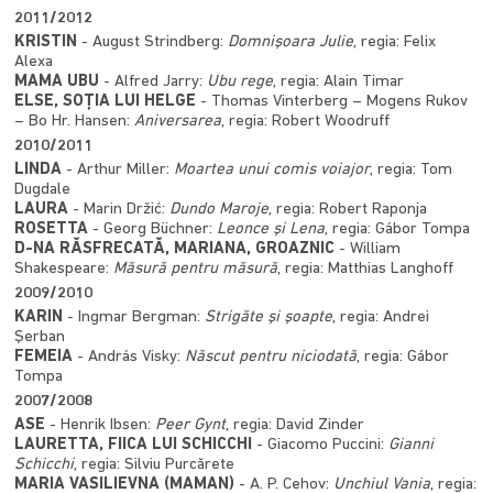
2011/2012
KRISTIN
- August Strindberg:
Domnişoara Julie
, regia: Felix
Alexa
MAMA UBU
- Alfred Jarry:
Ubu rege
, regia: Alain Timar
ELSE, SOŢIA LUI HELGE
- Thomas Vinterberg – Mogens Rukov
– Bo Hr. Hansen:
Aniversarea
, regia: Robert Woodruff
2010/2011
LINDA
- Arthur Miller:
Moartea unui comis voiajor
, regia: Tom
Dugdale
LAURA
- Marin Držić:
Dundo Maroje
, regia: Robert Raponja
ROSETTA
- Georg Büchner:
Leonce şi Lena
, regia: Gábor Tompa
D-NA RĂSFRECATĂ, MARIANA, GROAZNIC
- William
Shakespeare:
Măsură pentru măsură
, regia: Matthias Langhoff
2009/2010
KARIN
- Ingmar Bergman:
Strigăte şi şoapte
, regia: Andrei
Şerban
FEMEIA
- András Visky:
Născut pentru niciodată
, regia: Gábor
Tompa
2007/2008
ASE
- Henrik Ibsen:
Peer Gynt
, regia: David Zinder
LAURETTA, FIICA LUI SCHICCHI
- Giacomo Puccini:
Gianni
Schicchi
, regia: Silviu Purcărete
MARIA VASILIEVNA (MAMAN)
- A. P. Cehov:
Unchiul Vania
, regia: