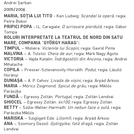
Andrei Şerban
2005/2006
MARIA, SOŢIA LUI TITO
- Ken Ludwig:
Scandal la operă
, regia:
Petre Bokor
PRIPICI POPA
- I.L. Caragiale:
O scrisoare pierdută
, regia: Gábor
Tompa
ROLURI INTERPRETATE LA TEATRUL DE NORD DIN SATU
MARE, COMPANIA "GYÖRGY HARAG":
TIMPUL
– Moliére:
Viclenile lui Scapin
, regia: Gavriil Pinte
MALVINA
– A. Tolstoi:
Cheia de aur
, regia: Márk Nagy Ágota
VICTORIA
– Vajda Katalin:
Îndrăgostiţii din Ancona
, regia: Andrei
Mihalache
COPILA
– Presser-Sztevanovity-Horváth:
Podul
, regia: László
Horányi
DUNIAŞA
– A. P. Cehov:
Livada de vişini
, regia: Árpád Árkosi
MARIA
– Móricz Zsigmond:
Spicul de grâu
, regia: Miklós
Parászka
FUNDĂ
– Egressy Zoltán:
Portugal,
regia: Zoltán Lendvai
GHIOCEL
– Egressy Zoltán:
4x100
, regia: Egressy Zoltán
BETTY
– Szüle-Walter-Harmath:
Un nebun face o sută
, regia:
Parászka Miklós
MARISKA
– Szigligeti Ede:
Liliomfi
, regia: Árpád Árkosi
ANA
– Szomory Dezső:
Györgyike, fată dragă
, regia: Zoltán
Lendvai