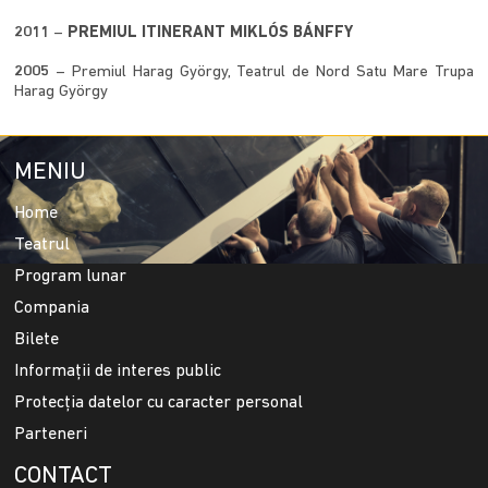
2011
–
PREMIUL ITINERANT MIKLÓS BÁNFFY
2005
– Premiul Harag György, Teatrul de Nord Satu Mare Trupa
Harag György
MENIU
Home
Teatrul
Program lunar
Compania
Bilete
Informații de interes public
Protecția datelor cu caracter personal
Parteneri
CONTACT