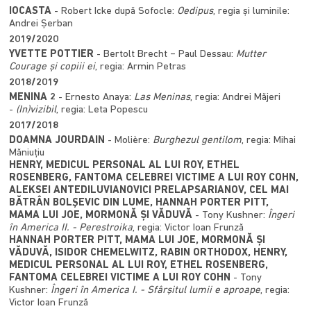
IOCASTA
- Robert Icke după Sofocle:
Oedipus
, regia și luminile:
Andrei Șerban
2019/2020
YVETTE POTTIER
- Bertolt Brecht − Paul Dessau:
Mutter
Courage și copiii ei
, regia: Armin Petras
2018/2019
MENINA 2
- Ernesto Anaya:
Las Meninas
, regia: Andrei Măjeri
-
(In)vizibil
, regia: Leta Popescu
2017/2018
DOAMNA JOURDAIN
- Molière:
Burghezul gentilom
, regia: Mihai
Măniuțiu
HENRY, MEDICUL PERSONAL AL LUI ROY, ETHEL
ROSENBERG, FANTOMA CELEBREI VICTIME A LUI ROY COHN,
ALEKSEI ANTEDILUVIANOVICI PRELAPSARIANOV, CEL MAI
BĂTRÂN BOLŞEVIC DIN LUME, HANNAH PORTER PITT,
MAMA LUI JOE, MORMONĂ ȘI VĂDUVĂ
- Tony Kushner:
Îngeri
în America II. - Perestroika
, regia: Victor Ioan Frunză
HANNAH PORTER PITT, MAMA LUI JOE, MORMONĂ ȘI
VĂDUVĂ, ISIDOR CHEMELWITZ, RABIN ORTHODOX, HENRY,
MEDICUL PERSONAL AL LUI ROY, ETHEL ROSENBERG,
FANTOMA CELEBREI VICTIME A LUI ROY COHN
- Tony
Kushner:
Îngeri în America I. - Sfârşitul lumii e aproape
, regia:
Victor Ioan Frunză