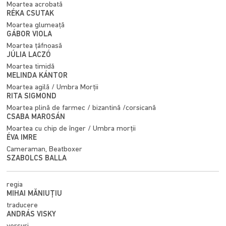
Moartea acrobată
RÉKA CSUTAK
Moartea glumeață
GÁBOR VIOLA
Moartea țâfnoasă
JÚLIA LACZÓ
Moartea timidă
MELINDA KÁNTOR
Moartea agilă / Umbra Morții
RITA SIGMOND
Moartea plină de farmec / bizantină /corsicană
CSABA MAROSÁN
Moartea cu chip de înger / Umbra morții
ÉVA IMRE
Cameraman, Beatboxer
SZABOLCS BALLA
regia
MIHAI MĂNIUȚIU
traducere
ANDRÁS VISKY