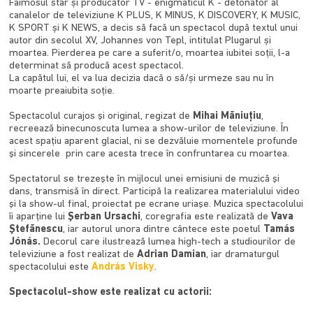
Faimosul star și producător TV - enigmaticul K - detonator al
canalelor de televiziune K PLUS, K MINUS, K DISCOVERY, K MUSIC,
K SPORT și K NEWS, a decis să facă un spectacol după textul unui
autor din secolul XV, Johannes von Tepl, intitulat Plugarul și
moartea. Pierderea pe care a suferit/o, moartea iubitei soții, l-a
determinat să producă acest spectacol.
La capătul lui, el va lua decizia dacă o să/și urmeze sau nu în
moarte preaiubita soție.
Spectacolul curajos şi original, regizat de
Mihai Măniuţiu
,
recreează binecunoscuta lumea a show-urilor de televiziune. În
acest spaţiu aparent glacial, ni se dezvăluie momentele profunde
şi sincerele prin care acesta trece în confruntarea cu moartea.
Spectatorul se trezeşte în mijlocul unei emisiuni de muzică şi
dans, transmisă în direct. Participă la realizarea materialului video
şi la show-ul final, proiectat pe ecrane uriaşe. Muzica spectacolului
îi aparţine lui
Şerban Ursachi
, coregrafia este realizată de
Vava
Ştefănescu
, iar autorul unora dintre cântece este poetul
Tamás
Jónás.
Decorul care ilustrează lumea high-tech a studiourilor de
televiziune a fost realizat de
Adrian Damian
, iar dramaturgul
spectacolului este
András Visky
.
Spectacolul-show este realizat cu actorii: