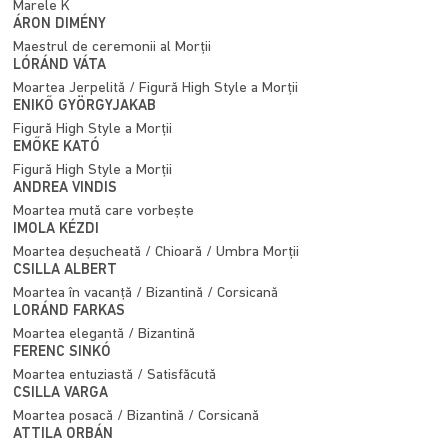
Marele K
ÁRON DIMÉNY
Maestrul de ceremonii al Morții
LÓRÁND VÁTA
Moartea Jerpelită / Figură High Style a Morții
ENIKŐ GYÖRGYJAKAB
Figură High Style a Morții
EMŐKE KATÓ
Figură High Style a Morții
ANDREA VINDIS
Moartea mută care vorbește
IMOLA KÉZDI
Moartea deșucheată / Chioară / Umbra Morții
CSILLA ALBERT
Moartea în vacanță / Bizantină / Corsicană
LORÁND FARKAS
Moartea elegantă / Bizantină
FERENC SINKÓ
Moartea entuziastă / Satisfăcută
CSILLA VARGA
Moartea posacă / Bizantină / Corsicană
ATTILA ORBÁN