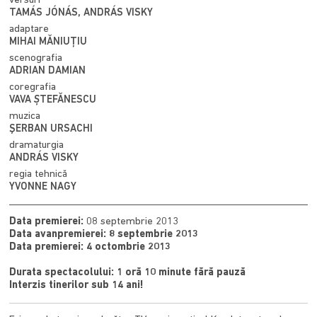
versuri
TAMÁS JÓNÁS, ANDRÁS VISKY
adaptare
MIHAI MĂNIUȚIU
scenografia
ADRIAN DAMIAN
coregrafia
VAVA ȘTEFĂNESCU
muzica
ŞERBAN URSACHI
dramaturgia
ANDRÁS VISKY
regia tehnică
YVONNE NAGY
Data premierei:
08 septembrie 2013
Data avanpremierei: 8 septembrie 2013
Data premierei: 4 octombrie 2013
Durata spectacolului: 1 oră 10 minute fără pauză
Interzis tinerilor sub 14 ani!