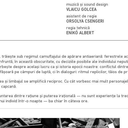
muzică și sound design
VLAICU GOLCEA
asistent de regie
ORSOLYA CSENGERI
regia tehnică
ENIKŐ ALBERT
 trăiește sub regimul camuflajului de apărare antiaeriană: ferestrele ac
untă, în această obscuritate, cu deciziile posibile ale individului neputinc
bește despre același lucru ca și istoria epocii noastre: conflictul dintr
ășoară pe câmpuri de luptă, ci în dialoguri: ritmul replicilor, tăios de p
tea și limbajul se amplifică reciproc. Cu cât vorbesc mai mult personajel
 capcană.
untarea dintre rațiune și puterea irațională — nu sunt experiențe la tr
nui individ într-o noapte — ba chiar în câteva ore.