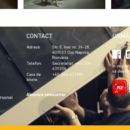
CONTACT
URMĂ
Adresă
Str. E. Isac nr. 26-28,
400023 Cluj-Napoca,
România
Telefon:
Secretariat: +40-264-
În caz d
439204
să descăr
Casa de
+40-264-431986
bilete:
Abonare newsletter
ersonal