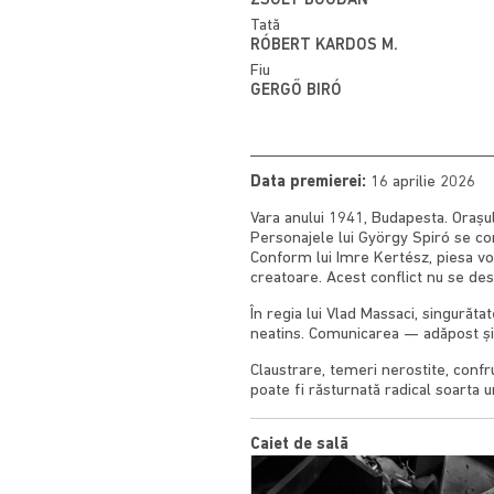
ZSOLT BOGDÁN
Tată
RÓBERT KARDOS M.
Fiu
GERGŐ BIRÓ
Data premierei:
16 aprilie 2026
Vara anului 1941, Budapesta. Orașul
Personajele lui György Spiró se confr
Conform lui Imre Kertész, piesa vor
creatoare. Acest conflict nu se desf
În regia lui Vlad Massaci, singurăta
neatins. Comunicarea — adăpost și
Claustrare, temeri nerostite, confr
poate fi răsturnată radical soarta u
Caiet de sală