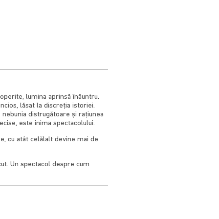
operite, lumina aprinsă înăuntru.
ios, lăsat la discreția istoriei.
e nebunia distrugătoare și rațiunea
recise, este inima spectacolului.
e, cu atât celălalt devine mai de
ecut. Un spectacol despre cum