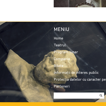
MENIU
Home
Teatrul
Program lunar
Compania
Bilete
Informații de interes public
Protecția datelor cu caracter p
Parteneri