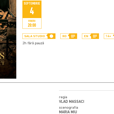
SEPTEMBRIE
4
VINERI
20:00
SALA STUDIO
RO
EN
14+
2h fără pauză
regia
VLAD MASSACI
scenografia
MARIA MIU