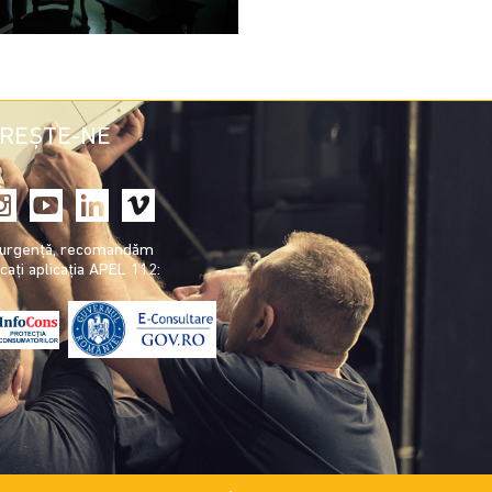
REȘTE-NE
e urgență, recomandăm
cați aplicația APEL 112: