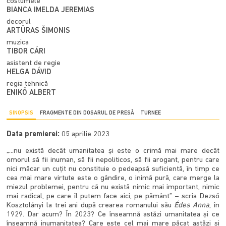
costumele
BIANCA IMELDA JEREMIAS
decorul
ARTŪRAS ŠIMONIS
muzica
TIBOR CÁRI
asistent de regie
HELGA DÁVID
regia tehnică
ENIKŐ ALBERT
SINOPSIS
FRAGMENTE DIN DOSARUL DE PRESĂ
TURNEE
Data premierei:
05 aprilie 2023
„...nu există decât umanitatea și este o crimă mai mare decât
omorul să fii inuman, să fii nepoliticos, să fii arogant, pentru care
nici măcar un cuțit nu constituie o pedeapsă suficientă, în timp ce
cea mai mare virtute este o gândire, o inimă pură, care merge la
miezul problemei, pentru că nu există nimic mai important, nimic
mai radical, pe care îl putem face aici, pe pământ” – scria Dezső
Kosztolányi la trei ani după crearea romanului său
Édes Anna
, în
1929. Dar acum? În 2023? Ce înseamnă astăzi umanitatea și ce
înseamnă inumanitatea? Care este cel mai mare păcat astăzi și