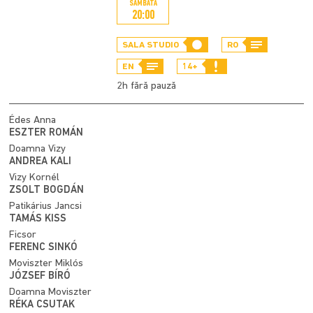
SÂMBĂTĂ
20:00
SALA STUDIO
RO
EN
14+
2h fără pauză
Édes Anna
ESZTER ROMÁN
Doamna Vizy
ANDREA KALI
Vizy Kornél
ZSOLT BOGDÁN
Patikárius Jancsi
TAMÁS KISS
Ficsor
FERENC SINKÓ
Moviszter Miklós
JÓZSEF BÍRÓ
Doamna Moviszter
RÉKA CSUTAK