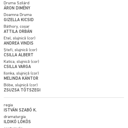
Druma Szilárd
ÁRON DIMÉNY
Doamna Druma
GIZELLA KICSID
Báthory, coșar
ATTILA ORBÁN
Etel, slujnică (cor)
ANDREA VINDIS
Ștefi, slujnică (cor)
CSILLA ALBERT
Katica, slujnică (cor)
CSILLA VARGA
Ilonka, slujnică (cor)
MELINDA KÁNTOR
Böbe, slujnică (cor)
ZSUZSA TŐTSZEGI
regia
ISTVÁN SZABÓ K.
dramaturgia
ILDIKÓ LŐKÖS