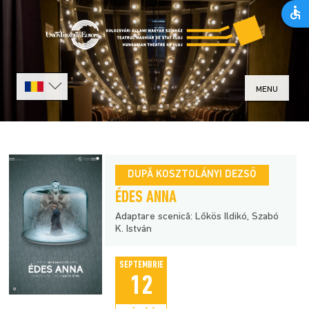
MENU
DUPĂ KOSZTOLÁNYI DEZSŐ
ÉDES ANNA
Adaptare scenică: Lőkös Ildikó, Szabó
K. István
SEPTEMBRIE
12