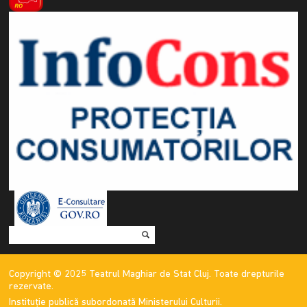
Copyright © 2025 Teatrul Maghiar de Stat Cluj. Toate drepturile
rezervate.
Instituție publică subordonată Ministerului Culturii.