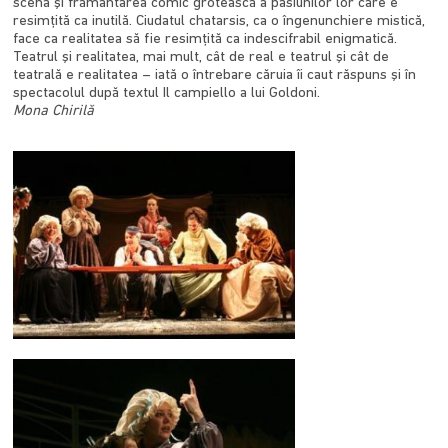
scena şi frământarea comic grotească a pasiunilor lor care e
resimţită ca inutilă. Ciudatul chatarsis, ca o îngenunchiere mistică,
face ca realitatea să fie resimţită ca indescifrabil enigmatică.
Teatrul şi realitatea, mai mult, cât de real e teatrul şi cât de
teatrală e realitatea – iată o întrebare căruia îi caut răspuns şi în
spectacolul după textul Il campiello a lui Goldoni.
Mona Chirilă