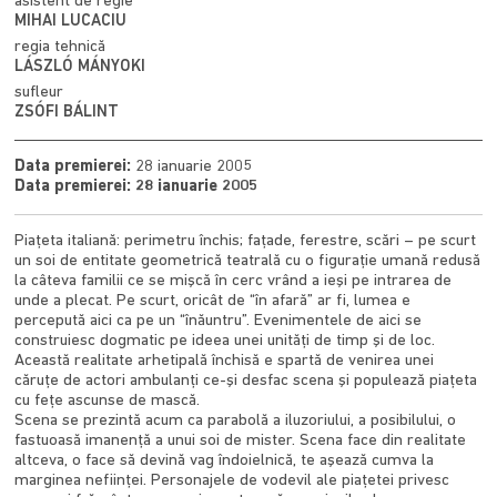
asistent de regie
MIHAI LUCACIU
regia tehnică
LÁSZLÓ MÁNYOKI
sufleur
ZSÓFI BÁLINT
Data premierei:
28 ianuarie 2005
Data premierei: 28 ianuarie 2005
Piaţeta italiană: perimetru închis; faţade, ferestre, scări – pe scurt
un soi de entitate geometrică teatrală cu o figuraţie umană redusă
la câteva familii ce se mişcă în cerc vrând a ieşi pe intrarea de
unde a plecat. Pe scurt, oricât de “în afară” ar fi, lumea e
percepută aici ca pe un “înăuntru”. Evenimentele de aici se
construiesc dogmatic pe ideea unei unităţi de timp şi de loc.
Această realitate arhetipală închisă e spartă de venirea unei
căruţe de actori ambulanţi ce-şi desfac scena şi populează piaţeta
cu feţe ascunse de mască.
Scena se prezintă acum ca parabolă a iluzoriului, a posibilului, o
fastuoasă imanenţă a unui soi de mister. Scena face din realitate
altceva, o face să devină vag îndoielnică, te aşează cumva la
marginea nefiinţei. Personajele de vodevil ale piaţetei privesc