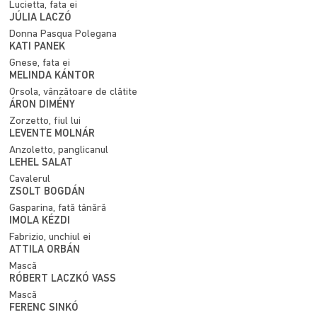
Lucietta, fata ei
JÚLIA LACZÓ
Donna Pasqua Polegana
KATI PANEK
Gnese, fata ei
MELINDA KÁNTOR
Orsola, vânzătoare de clătite
ÁRON DIMÉNY
Zorzetto, fiul lui
LEVENTE MOLNÁR
Anzoletto, panglicanul
LEHEL SALAT
Cavalerul
ZSOLT BOGDÁN
Gasparina, fată tânără
IMOLA KÉZDI
Fabrizio, unchiul ei
ATTILA ORBÁN
Mască
RÓBERT LACZKÓ VASS
Mască
FERENC SINKÓ