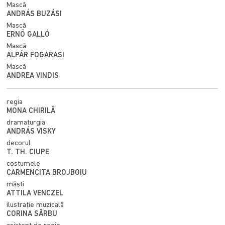
Mască
ANDRÁS BUZÁSI
Mască
ERNŐ GALLÓ
Mască
ALPÁR FOGARASI
Mască
ANDREA VINDIS
regia
MONA CHIRILĂ
dramaturgia
ANDRÁS VISKY
decorul
T. TH. CIUPE
costumele
CARMENCITA BROJBOIU
măşti
ATTILA VENCZEL
ilustraţie muzicală
CORINA SÂRBU