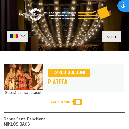
MENU
CARLO GOLDONI
PIAŢETA
Scenă din spectacol
SALA MARE
Donna Catte Panchiana
MIKLÓS BÁCS