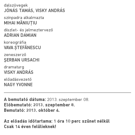
dalszövegek
JÓNÁS TAMÁS, VISKY ANDRÁS
színpadra alkalmazta
MIHAI MĂNIUȚIU
díszlet- és jelmeztervező
ADRIAN DAMIAN
koreográfia
VAVA ȘTEFĂNESCU
zeneszerző
ŞERBAN URSACHI
dramaturg
VISKY ANDRÁS
előadásvezető
NAGY YVONNE
A bemutató dátuma:
2013. szeptember 08.
Előbemutató: 2013. szeptember 8.
Bemutató: 2013. október 4.
Az előadás időtartama: 1 óra 10 perc szünet nélkül
Csak 14 éven felülieknek!