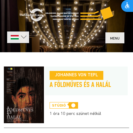
MENU
JOHANNES VON TEPL
A FÖLDMŰVES ÉS A HALÁL
STÚDIÓ
1 óra 10 perc szünet nélkül