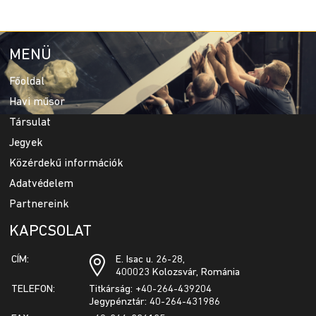
MENÜ
Főoldal
Havi műsor
Társulat
Jegyek
Közérdekű információk
Adatvédelem
Partnereink
KAPCSOLAT
CÍM:
E. Isac u. 26-28,
400023 Kolozsvár, Románia
TELEFON:
Titkárság: +40-264-439204
Jegypénztár: 40-264-431986