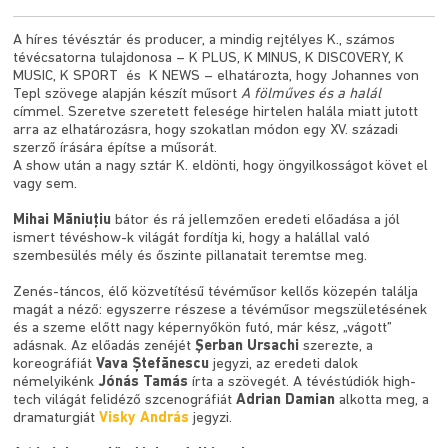
A híres tévésztár és producer, a mindig rejtélyes K., számos
tévécsatorna tulajdonosa – K PLUS, K MINUS, K DISCOVERY, K
MUSIC, K SPORT és K NEWS – elhatározta, hogy Johannes von
Tepl szövege alapján készít műsort
A fölműves és a halál
címmel. Szeretve szeretett felesége hirtelen halála miatt jutott
arra az elhatározásra, hogy szokatlan módon egy XV. századi
szerző írására építse a műsorát.
A show után a nagy sztár K. eldönti, hogy öngyilkosságot követ el
vagy sem.
Mihai Măniu
ț
iu
bátor és rá jellemzően eredeti előadása a jól
ismert tévéshow-k világát fordítja ki, hogy a halállal való
szembesülés mély és őszinte pillanatait teremtse meg.
Zenés-táncos, élő közvetítésű tévéműsor kellős közepén találja
magát a néző: egyszerre részese a tévéműsor megszületésének
és a szeme előtt nagy képernyőkön futó, már kész, „vágott”
adásnak. Az előadás zenéjét
Şerban Ursachi
szerezte, a
koreográfiát
Vava
Ș
tefănescu
jegyzi, az eredeti dalok
némelyikénk
Jónás Tamás
írta a szövegét. A tévéstúdiók high-
tech világát felidéző szcenográfiát
Adrian Damian
alkotta meg, a
dramaturgiát
Visky András
jegyzi.