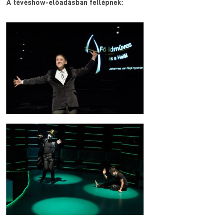
A tévéshow-előadásban fellépnek: