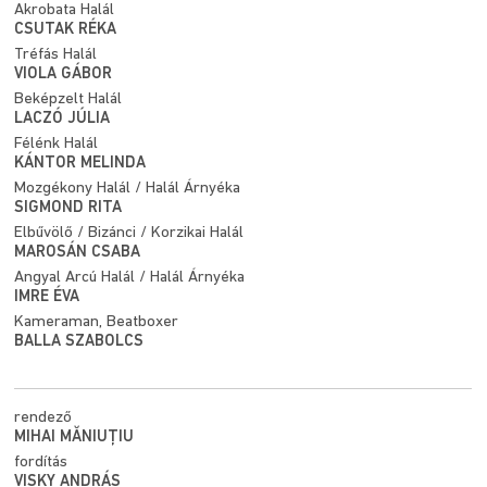
Akrobata Halál
CSUTAK RÉKA
Tréfás Halál
VIOLA GÁBOR
Beképzelt Halál
LACZÓ JÚLIA
Félénk Halál
KÁNTOR MELINDA
Mozgékony Halál / Halál Árnyéka
SIGMOND RITA
Elbűvölő / Bizánci / Korzikai Halál
MAROSÁN CSABA
Angyal Arcú Halál / Halál Árnyéka
IMRE ÉVA
Kameraman, Beatboxer
BALLA SZABOLCS
rendező
MIHAI MĂNIUȚIU
fordítás
VISKY ANDRÁS