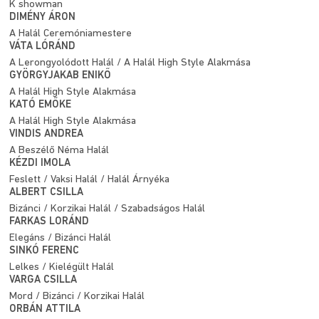
K showman
DIMÉNY ÁRON
A Halál Ceremóniamestere
VÁTA LÓRÁND
A Lerongyolódott Halál / A Halál High Style Alakmása
GYÖRGYJAKAB ENIKŐ
A Halál High Style Alakmása
KATÓ EMŐKE
A Halál High Style Alakmása
VINDIS ANDREA
A Beszélő Néma Halál
KÉZDI IMOLA
Feslett / Vaksi Halál / Halál Árnyéka
ALBERT CSILLA
Bizánci / Korzikai Halál / Szabadságos Halál
FARKAS LORÁND
Elegáns / Bizánci Halál
SINKÓ FERENC
Lelkes / Kielégült Halál
VARGA CSILLA
Mord / Bizánci / Korzikai Halál
ORBÁN ATTILA