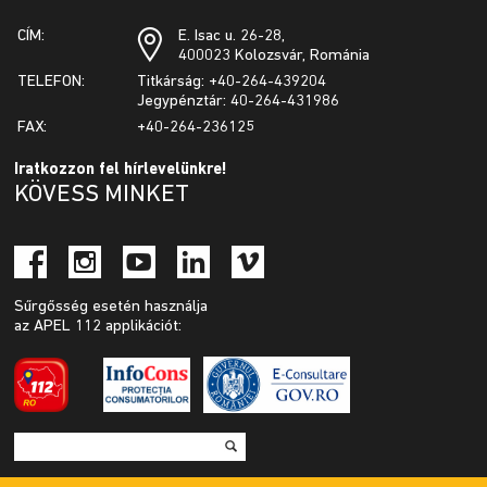
CÍM:
E. Isac u. 26-28,
400023 Kolozsvár, Románia
TELEFON:
Titkárság: +40-264-439204
Jegypénztár: 40-264-431986
FAX:
+40-264-236125
Iratkozzon fel hírlevelünkre!
KÖVESS MINKET
Sűrgősség esetén használja
az APEL 112 applikációt: