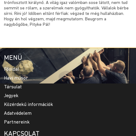
trónfosztott királynő. A világ igaz valómban sose látott, nem tud
semmit se rólam, a szerelmek nem gyógyíthatók. Vállalok bérbe
sírni. Ríni jó! Időben eltűnt férfiak: végzed te még hullaházban.
Hogy én hol végzem, majd megmutatom. Beugrom a
nagybőgőbe, Pityke Pál!
MENÜ
Főoldal
Havi műsor
Társulat
Jegyek
Közérdekű információk
Adatvédelem
Partnereink
KAPCSOLAT