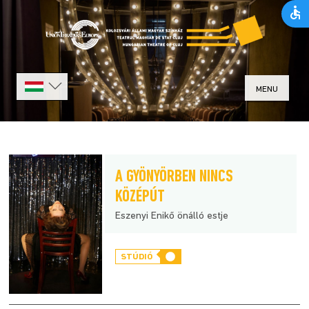
MENU
A GYÖNYÖRBEN NINCS
KÖZÉPÚT
Eszenyi Enikő önálló estje
STÚDIÓ