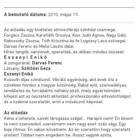
A bemutató dátuma:
2010. május 15.
Az előadás egy kivételes atmoszférájú színházi csemege.
Forgács Zsuzsa, Karafiáth Orsolya, Kiss Judit Ágnes, Nagy Gabi,
Rakovszky Zsuzsa, Tóth Krisztina és fe Lugossy Laca szövegei,
Darvas Ferenc és Melis László dalai.
Híres tangók, sanzonok, operettek, és akiben mindez összeér:
E s z e n y i E n i k ő
A zongoránál:
Darvas Ferenc
Látvány:
Szöllősi Géza
Eszenyi Enikő
Kossuth díjas színésznő. Vibráló egyéniség, akit évek óta a
szívében hordoz a magyar közönség. Rabul ejtő, szenvedélyes,
lendületes és forradalmi; néhány jelző, mely egyértelműen
kifejezi azt az összetett aktivitást, professzionális elhivatottságot
és a szakma szeretetét, amit a művésznő képvisel.
Az előadás
Kéne a lehelete, szívét tárogassa széjjel… Harapni nem! Én kínom
te nem szenveded, szerelmem nem nagy eset: száz vágy. Egy
buja ritmus. Én vakon követném. Az én szeretőm hogy szeretett,
úristen! Többet nem engedem be. Rossz vagyok azóta,