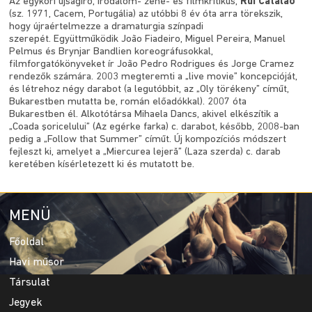
Az egykori újságíró, irodalom- zene- és filmkritikus,
Rui Catalão
(sz. 1971, Cacem, Portugália) az utóbbi 8 év óta arra törekszik,
hogy újraértelmezze a dramaturgia színpadi
szerepét. Együttműködik João Fiadeiro, Miguel Pereira, Manuel
Pelmus és Brynjar Bandlien koreográfusokkal,
filmforgatókönyveket ír João Pedro Rodrigues és Jorge Cramez
rendezők számára. 2003 megteremti a „live movie” koncepcióját,
és létrehoz négy darabot (a legutóbbit, az „Oly törékeny” címűt,
Bukarestben mutatta be, román előadókkal). 2007 óta
Bukarestben él. Alkotótársa Mihaela Dancs, akivel elkészítik a
„Coada şoricelului” (Az egérke farka) c. darabot, később, 2008-ban
pedig a „Follow that Summer” címűt. Új kompozíciós módszert
fejleszt ki, amelyet a „Miercurea lejeră” (Laza szerda) c. darab
keretében kísérletezett ki és mutatott be.
MENÜ
Főoldal
Havi műsor
Társulat
Jegyek