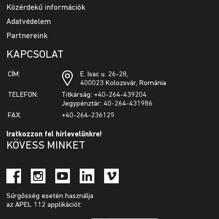
Közérdekű információk
Adatvédelem
Partnereink
KAPCSOLAT
CÍM:
E. Isac u. 26-28,
400023 Kolozsvár, Románia
TELEFON:
Titkárság: +40-264-439204
Jegypénztár: 40-264-431986
FAX:
+40-264-236125
Iratkozzon fel hírlevelünkre!
KÖVESS MINKET
Sűrgősség esetén használja
az APEL 112 applikációt: