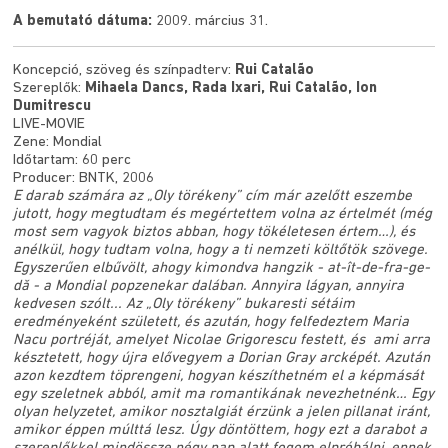
A bemutató dátuma:
2009. március 31.
Koncepció, szöveg és színpadterv:
Rui Catalão
Szereplők:
Mihaela Dancs, Rada Ixari, Rui Catalão, Ion
Dumitrescu
LIVE-MOVIE
Zene: Mondial
Időtartam: 60 perc
Producer: BNTK, 2006
E darab számára az „Oly törékeny” cím már azelőtt eszembe
jutott, hogy megtudtam és megértettem volna az értelmét (még
most sem vagyok biztos abban, hogy tökéletesen értem…), és
anélkül, hogy tudtam volna, hogy a ti nemzeti költőtök szövege.
Egyszerűen elbűvölt, ahogy kimondva hangzik - at-ît-de-fra-ge-
dă - a Mondial popzenekar dalában. Annyira lágyan, annyira
kedvesen szólt... Az „Oly törékeny” bukaresti sétáim
eredményeként született, és azután, hogy felfedeztem Maria
Nacu portréját, amelyet Nicolae Grigorescu festett, és ami arra
késztetett, hogy újra elővegyem a Dorian Gray arcképét. Azután
azon kezdtem töprengeni, hogyan készíthetném el a képmását
egy szeletnek abból, amit ma romantikának nevezhetnénk… Egy
olyan helyzetet, amikor nosztalgiát érzünk a jelen pillanat iránt,
amikor éppen múlttá lesz. Úgy döntöttem, hogy ezt a darabot a