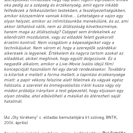
szereplőkkel mindössze négy nap alatt fogom elpróbálni, ennek
oka pedig az a szépség és érzékenység, amit egyre inkább
felfedezek a felkészületlen testekben, a feszélyezettségükben,
amikor közszemlére vannak kitéve... Lehetséges-e vajon egy
olyan helyzet, amikor az intimitásunkba menekülünk, és az, ami
akkor láthatóvá válik, nem az átlátszóság következménye,
hanem maga az átlátszóság? Csöppet sem érdekelnek az
ellenőrzött mozdulatok, vagy az előadók felett gyakorolt
érzelmi kontroll. Nem vizsgálom a képességeiket vagy a
technikájukat. Nem várom el, hogy a szereplők szándékai
sikeresek is legyenek. Értékelem és nagyra tartom azokat az
előadókat, akiket meghívok, hogy együtt dolgozzunk. Ez a
negyedik alkalom, amikor a Live-Movie (valós idejű film)
koncepcióját használom fel egy darab rendezésekor. Továbbra
is kitartok e mellett a forma mellett, a tapintási érzékenysége
miatt: a papír vékony felszíne alatt félelmek és vágyak egész
hálózata, a szeretet és önmegvalósítás iránti kusza vágy oly
módon próbálja irányítani a test gépezetét, hogy eljusson egy
olyan zónába, ahol elbűvölheti a másikat és átérezheti saját
hatalmát.
(Az „Oly törékeny” c. előadás bemutatójára írt szöveg, BNTK,
2006. április)