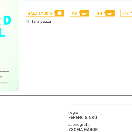
SALA STUDIO
RO
EN
14+
1h fără pauză
regia
FERENC SINKÓ
scenografia
ZSÓFIA GÁBOR