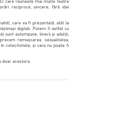
(UTE) care reuneşte mai multe teatre
rări reciproce, sincere, fără idei
ill, care va fi prezentată, atât la
ştinaşi digitali. Putem fi astfel cu
i sunt estompate, tinerii şi adulţii,
 precum remuşcarea, sexualitatea,
n colectivitate, și care nu poate fi
u doar acestora.