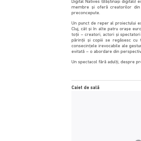
Digital Natives (Băştinaşi digitali
membre şi oferă creatorilor din d
preconcepute.
Un punct de reper al proiectului e
Cluj, cât şi în alte patru oraşe eu
toţii – creatori, actori şi spectato
părinţii şi copiii se regăsesc c
consecinţele irevocabile ale gestur
evitată – o abordare din perspectiv
Un spectacol fără adulţi, despre pr
Caiet de sală