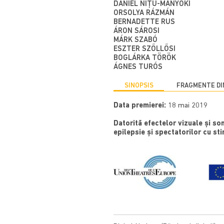
DÁNIEL NIȚU-MÁNYOKI
ORSOLYA RÁZMÁN
BERNADETTE RUS
ÁRON SÁROSI
MÁRK SZABÓ
ESZTER SZŐLLŐSI
BOGLÁRKA TÖRÖK
ÁGNES TURÓS
SINOPSIS
FRAGMENTE DI
Data premierei:
18 mai 2019
Datorită efectelor vizuale și s
epilepsie și spectatorilor cu st