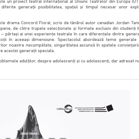
) este un proiect teatral internaţional al Uniunii Teatrelor din Europa 
iferite generaţii posibilitatea, spaţiul şi timpul necesar unor explo
ste drama Concord Floral, scris de tânărul autor canadian Jordan Tannah
ropene, de către trupele selecţionate și formate exclusiv din studenţi bă
ri – părtaşi ai unei experienţe teatrale în care diferenţele dintre generaţi
u toţii în aceeaşi dimensiune. Spectacolul abordează teme generale
ilor noastre necumpătate, singurătatea ascunsă în spatele conviețuirii î
a acestei generaţii speciale.
oblemele adulţilor, despre adolescenţi şi cu adolescenţi, dar adresat n