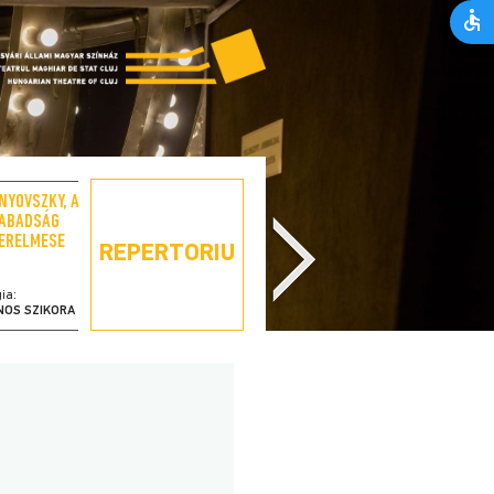
NYOVSZKY, A
SCRIPCARUL PE
ABADSÁG
ACOPERIȘ
ERELMESE
REPERTORIU
ia:
regia:
NOS SZIKORA
LÁSZLÓ BÉRES