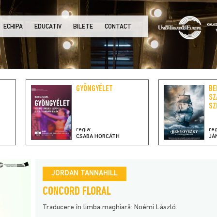
ECHIPA
EDUCATIV
BILETE
CONTACT
GYÖNGYÉLET
BE
SZ
SZ
regia:
reg
CSABA HORCÁTH
JÁ
JORDAN TANNAHILL
CONCORD FLORAL
Traducere în limba maghiară: Noémi László