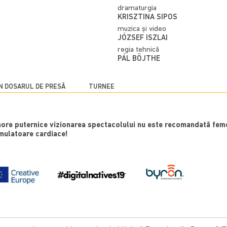
dramaturgia
KRISZTINA SIPOS
muzica și video
JÓZSEF ISZLAI
regia tehnică
PÁL BÖJTHE
N DOSARUL DE PRESĂ
TURNEE
onore puternice vizionarea spectacolului nu este recomandată feme
imulatoare cardiace!