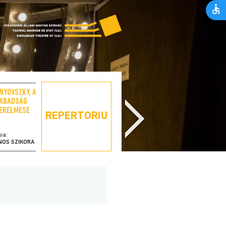
NYOVSZKY, A
SCRIPCARUL PE
ABADSÁG
ACOPERIȘ
ERELMESE
REPERTORIU
ia:
regia:
NOS SZIKORA
LÁSZLÓ BÉRES