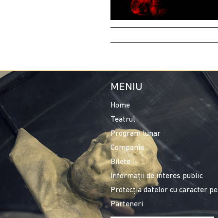
MENIU
Home
Teatrul
Program lunar
Compania
Bilete
Informații de interes public
Protecția datelor cu caracter p
Parteneri