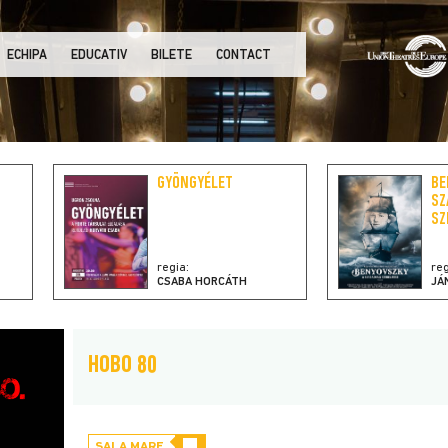
ECHIPA
EDUCATIV
BILETE
CONTACT
GYÖNGYÉLET
BE
SZ
SZ
regia:
reg
CSABA HORCÁTH
JÁ
HOBO 80
SALA MARE