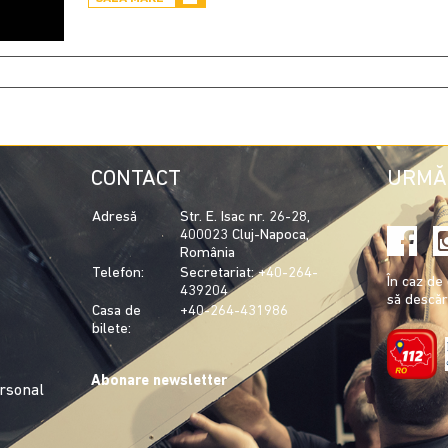
CONTACT
URMĂ
Adresă
Str. E. Isac nr. 26-28,
400023 Cluj-Napoca,
România
Telefon:
Secretariat: +40-264-
În caz d
439204
să descăr
Casa de
+40-264-431986
bilete:
Abonare newsletter
ersonal