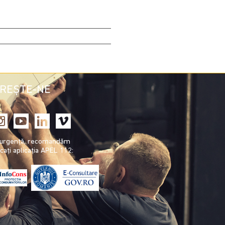
REȘTE-NE
e urgență, recomandăm
cați aplicația APEL 112: