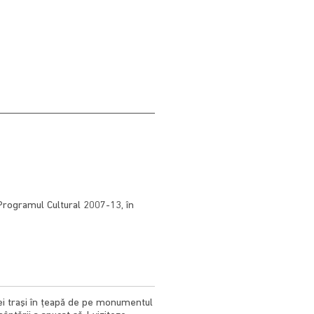
n Programul Cultural 2007-13, în
cei traşi în ţeapă de pe monumentul