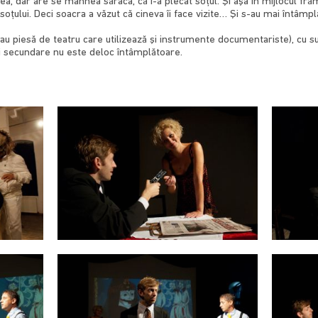
a, dar are se mâhnea săraca, că i-a plecat soţul. Şi aşa în mijlocul frăm
 soţului. Deci soacra a văzut că cineva îi face vizite… Şi s-au mai întâmpl
u piesă de teatru care utilizează şi instrumente documentariste), cu su
ni secundare nu este deloc întâmplătoare.