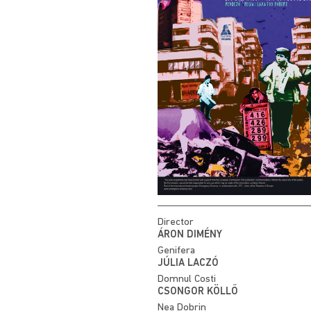
Director
ÁRON DIMÉNY
Genifera
JÚLIA LACZÓ
Domnul Costi
CSONGOR KÖLLŐ
Nea Dobrin