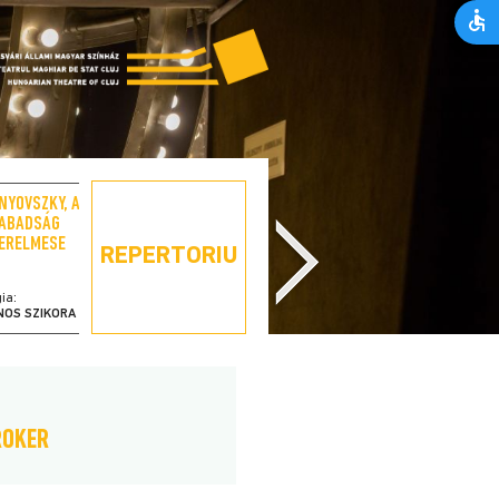
NYOVSZKY, A
SCRIPCARUL PE
ABADSÁG
ACOPERIȘ
ERELMESE
REPERTORIU
ia:
regia:
NOS SZIKORA
LÁSZLÓ BÉRES
ROKER