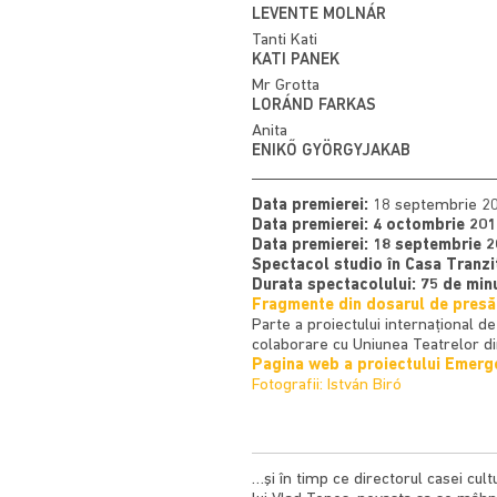
LEVENTE MOLNÁR
Tanti Kati
KATI PANEK
Mr Grotta
LORÁND FARKAS
Anita
ENIKŐ GYÖRGYJAKAB
Data premierei:
18 septembrie 2
Data premierei: 4 octombrie 201
Data premierei: 18 septembrie 
Spectacol studio în Casa Tranzi
Durata spectacolului: 75 de min
Fragmente din dosarul de presă
Parte a proiectului internaţional d
colaborare cu Uniunea Teatrelor di
Pagina web a proiectului Emerge
Fotografii: István Biró
…şi în timp ce directorul casei cu