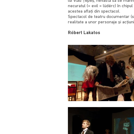
lui Vlad Ţepeş, nevasta sa se mâhne
necuratul (= evil = lüdérc) în chipul
acestea aflaţi din spectacol.
Spectacol de teatru documentar (sa
realitate a unor personaje şi acţiu
Róbert Lakatos