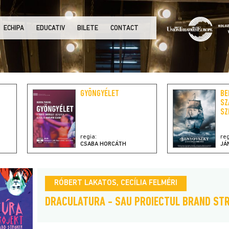
ECHIPA
EDUCATIV
BILETE
CONTACT
GYÖNGYÉLET
BE
SZ
SZ
regia:
reg
CSABA HORCÁTH
JÁ
RÓBERT LAKATOS, CECÍLIA FELMÉRI
DRACULATURA - SAU PROIECTUL BRAND ST