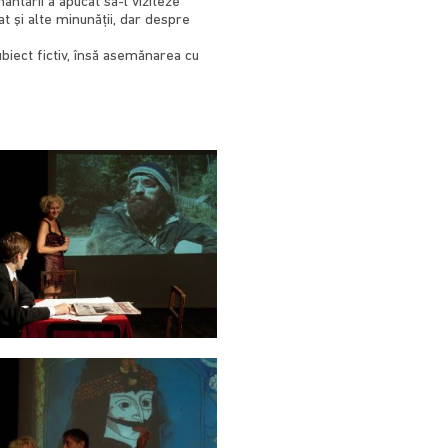
ântării a apucat să-l viziteze
at şi alte minunăţii, dar despre
biect fictiv, însă asemănarea cu