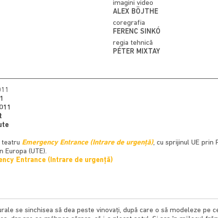
imagini video
ALEX BÖJTHE
coregrafia
FERENC SINKÓ
regia tehnică
PÉTER MIXTAY
011
1
2011
t
ute
e teatru
Emergency Entrance (Intrare de urgenţă)
, cu sprijinul UE pri
n Europa (UTE).
ncy Entrance (Intrare de urgenţă)
lturale se sinchisea să dea peste vinovaţi, după care o să modeleze pe 