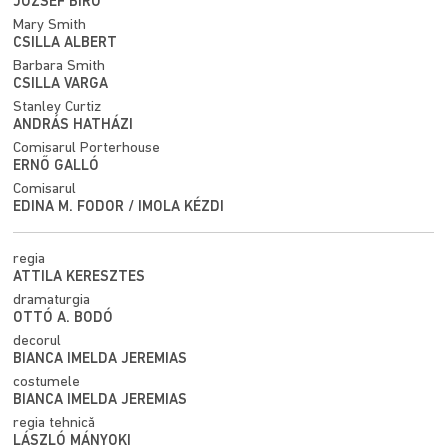
JÓZSEF BÍRÓ
Mary Smith
CSILLA ALBERT
Barbara Smith
CSILLA VARGA
Stanley Curtiz
ANDRÁS HATHÁZI
Comisarul Porterhouse
ERNŐ GALLÓ
Comisarul
EDINA M. FODOR / IMOLA KÉZDI
regia
ATTILA KERESZTES
dramaturgia
OTTÓ A. BODÓ
decorul
BIANCA IMELDA JEREMIAS
costumele
BIANCA IMELDA JEREMIAS
regia tehnică
LÁSZLÓ MÁNYOKI