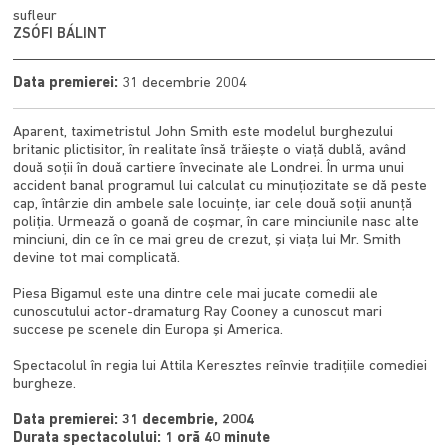
sufleur
ZSÓFI BÁLINT
Data premierei:
31 decembrie 2004
Aparent, taximetristul John Smith este modelul burghezului
britanic plictisitor, în realitate însă trăieşte o viaţă dublă, având
două soţii în două cartiere învecinate ale Londrei. În urma unui
accident banal programul lui calculat cu minuţiozitate se dă peste
cap, întârzie din ambele sale locuinţe, iar cele două soţii anunţă
poliţia. Urmează o goană de coşmar, în care minciunile nasc alte
minciuni, din ce în ce mai greu de crezut, şi viaţa lui Mr. Smith
devine tot mai complicată.
Piesa Bigamul este una dintre cele mai jucate comedii ale
cunoscutului actor-dramaturg Ray Cooney a cunoscut mari
succese pe scenele din Europa şi America.
Spectacolul în regia lui Attila Keresztes reînvie tradiţiile comediei
burgheze.
Data premierei: 31 decembrie, 2004
Durata spectacolului: 1 oră 40 minute