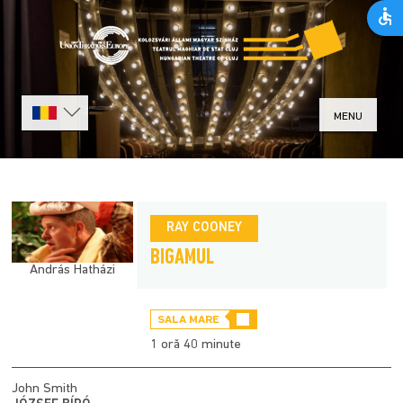
MENU
RAY COONEY
BIGAMUL
András Hatházi
SALA MARE
1 oră 40 minute
John Smith