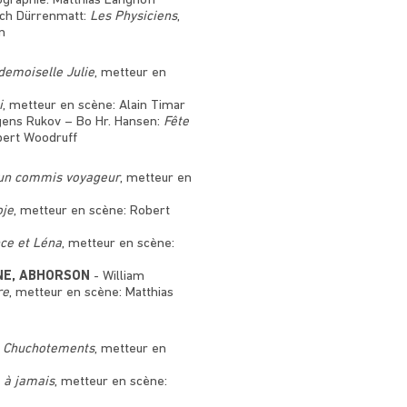
ographie: Matthias Langhoff
ich Dürrenmatt:
Les Physiciens
,
n
emoiselle Julie
, metteur en
i
, metteur en scène: Alain Timar
ens Rukov – Bo Hr. Hansen:
Fête
bert Woodruff
’un commis voyageur
, metteur en
je
, metteur en scène: Robert
ce et Léna
, metteur en scène:
NE, ABHORSON
- William
re
, metteur en scène: Matthias
t Chuchotements
, metteur en
 à jamais
, metteur en scène: