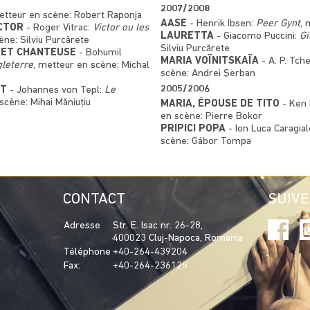
2007/2008
etteur en scène: Robert Raponja
AASE
- Henrik Ibsen:
Peer Gynt
, 
 MÈRE DE VICTOR
- Roger Vitrac:
Victor ou les
LAURETTA
- Giacomo Puccini:
Gi
ène: Silviu Purcărete
Silviu Purcărete
E ET CHANTEUSE
- Bohumil
MARIA VOÏNITSKAÏA
- A. P. Tch
gleterre
, metteur en scène: Michal
scène: Andrei Şerban
2005/2006
RT
- Johannes von Tepl:
Le
scène: Mihai Măniuțiu
MARIA, ÉPOUSE DE TITO
- Ken 
en scène: Pierre Bokor
PRIPICI POPA
- Ion Luca Caragial
scène: Gábor Tompa
CONTACT
SUIV
Adresse
Str. E. Isac nr. 26-28,
400023 Cluj-Napoca, Romania
Téléphone
+40-264-439204
Fax:
+40-264-236125