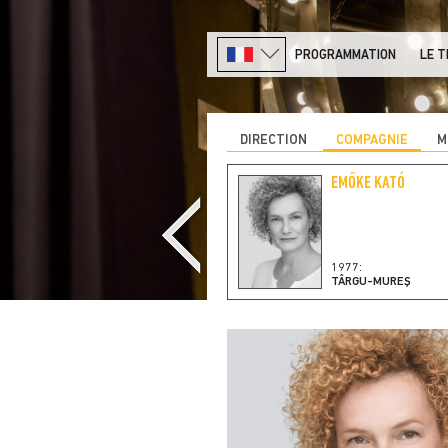
PROGRAMMATION
LE 
DIRECTION
COMPAGNIE
M
RÓBERT KARDOS M.
EMŐKE KATÓ
1968:
1977:
ORADEA
TÂRGU-MUREŞ