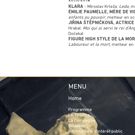
2013/2014
KLARA
- Miroslav Krleža:
Leda
, m
ÉMILIE PAUMELLE,
enfants au pouvoir
, metteur en sc
JIŘINA ŠTĚPNIČKOVÁ, ACTRIC
Hrabal:
Moi qui ai servi le roi d’An
Dočekal
FIGURE HIGH STYLE DE LA MO
Laboureur et la mort
, metteur en 
MENU
Home
Programme
Le Théâtre
La Compagnie
Billeterie
Informations d’intérêt public