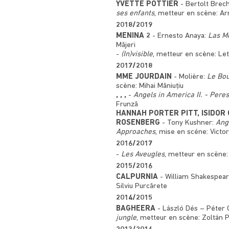
YVETTE POTTIER
- Bertolt Brec
ses enfants
, metteur en scène: A
2018/2019
MENINA 2
- Ernesto Anaya:
Las M
Măjeri
-
(In)visible
, metteur en scène: Le
2017/2018
MME JOURDAIN
- Molière:
Le Bo
scène: Mihai Măniuțiu
, , ,
-
Angels in America II. - Pere
Frunză
HANNAH PORTER PITT, ISIDOR
ROSENBERG
- Tony Kushner:
Ang
Approaches
, mise en scéne: Victo
2016/2017
-
Les Aveugles
, metteur en scène
2015/2016
CALPURNIA
- William Shakespea
Silviu Purcărete
2014/2015
BAGHEERA
- László Dés – Péter 
jungle
, metteur en scène: Zoltán 