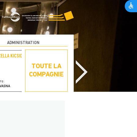
ADMINISTRATION
ZELLA KICSID
TAMÁS KISS
TOUTE LA
COMPAGNIE
79:
1994:
VASNA
TÂRGU-MUREȘ