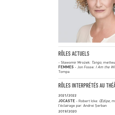
RÔLES ACTUELS
- Sławomir Mrożek:
Tango
, metteu
FEMMES
- Jon Fosse:
I Am the W
Tompa
RÔLES INTERPRÉTÉS AU THÉ
2021/2022
JOCASTE
- Robert Icke:
Œdipe
, m
l'éclairage par: Andrei Șerban
2019/2020