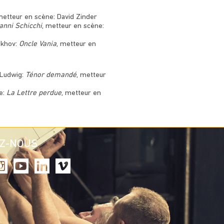
metteur en scène: David Zinder
anni Schicchi
, metteur en scène:
ekhov:
Oncle Vania
, metteur en
Ludwig:
Ténor demandé
, metteur
e:
La Lettre perdue
, metteur en
EZ-NOUS