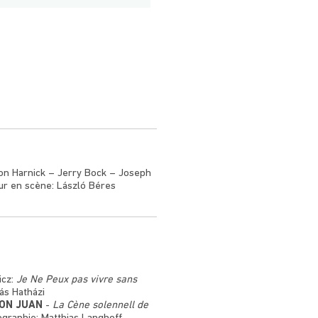
on Harnick – Jerry Bock – Joseph
ur en scène: László Béres
icz:
Je Ne Peux pas vivre sans
ás Hatházi
DON JUAN
-
La Cène solennell de