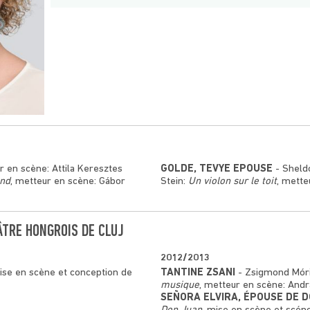
r en scène: Attila Keresztes
GOLDE, TEVYE ÉPOUSE
- Sheld
ind
, metteur en scène: Gábor
Stein:
Un violon sur le toit
, mette
ÂTRE HONGROIS DE CLUJ
2012/2013
ise en scène et conception de
TANTINE ZSANI
- Zsigmond Mór
musique
, metteur en scène: Andr
SEÑORA ELVIRA, ÉPOUSE DE 