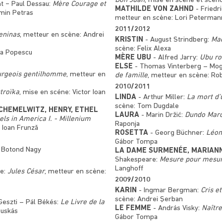
Don Juan
, mise en scène et scén
ht − Paul Dessau:
Mère Courage et
MATHILDE VON ZAHND
- Friedr
rmin Petras
metteur en scène: Lori Peterman
2011/2012
eninas
, metteur en scène: Andrei
KRISTIN
- August Strindberg:
Mad
scène: Felix Alexa
ta Popescu
MÈRE UBU
- Alfred Jarry:
Ubu ro
ELSE
- Thomas Vinterberg – Mog
urgeois gentilhomme
, metteur en
de famille
, metteur en scène: Ro
2010/2011
stroïka
, mise en scéne: Victor Ioan
LINDA
- Arthur Miller:
La mort d
scène: Tom Dugdale
 CHEMELWITZ, HENRY, ETHEL
LAURA
- Marin Držić:
Dundo Maro
els in America I. - Millenium
Raponja
r Ioan Frunză
ROSETTA
- Georg Büchner:
Léon
Gábor Tompa
: Botond Nagy
LA DAME SURMENÉE, MARIAN
Shakespeare:
Mesure pour mesu
Langhoff
re:
Jules César
, metteur en scène:
2009/2010
KARIN
- Ingmar Bergman:
Cris e
scène: Andrei Şerban
Geszti – Pál Békés:
Le Livre de la
LE FEMME
- András Visky:
Naître
Puskás
Gábor Tompa