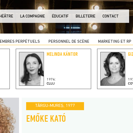
THÉÂTRE
LA COMPAGNIE
ÉDUCATIF
BILLETERIE
CONTACT
EMBRES PERPÉTUELS
PERSONNEL DE SCÈNE
MARKETING ET RP
MELINDA KÁNTOR
GI
1974:
19
CLUJ
CO
TÂRGU-MUREŞ, 1977
EMŐKE KATÓ