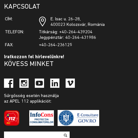
KAPCSOLAT
CÍM:
E. Isac u. 26-28,
400023 Kolozsvár, Románia
TELEFON:
Titkárság: +40-264-439204
Jegypénztár: 40-264-431986
FAX:
+40-264-236125
Iratkozzon fel hírlevelünkre!
KÖVESS MINKET
Sűrgősség esetén használja
az APEL 112 applikációt: