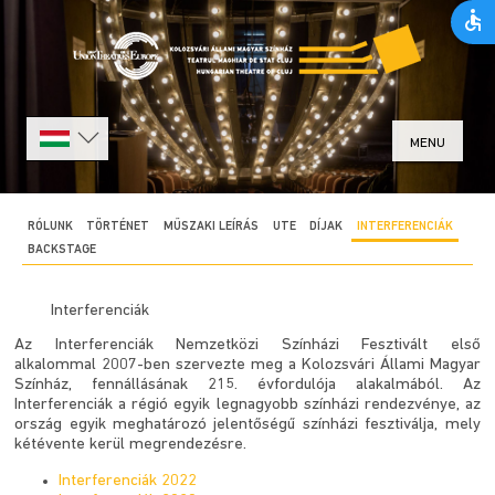
MENU
RÓLUNK
TÖRTÉNET
MŰSZAKI LEÍRÁS
UTE
DÍJAK
INTERFERENCIÁK
BACKSTAGE
Interferenciák
Az Interferenciák Nemzetközi Színházi Fesztivált első
alkalommal 2007-ben szervezte meg a Kolozsvári Állami Magyar
Színház, fennállásának 215. évfordulója alakalmából. Az
Interferenciák a régió egyik legnagyobb színházi rendezvénye, az
ország egyik meghatározó jelentőségű színházi fesztiválja, mely
kétévente kerül megrendezésre.
Interferenciák 2022