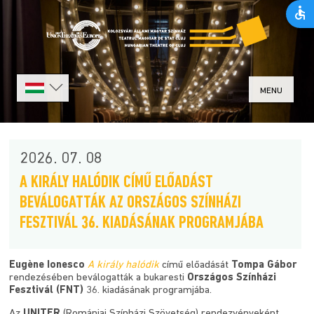
MENU
2026. 07. 08
A KIRÁLY HALÓDIK CÍMŰ ELŐADÁST
BEVÁLOGATTÁK AZ ORSZÁGOS SZÍNHÁZI
FESZTIVÁL 36. KIADÁSÁNAK PROGRAMJÁBA
Eugène Ionesco
A király halódik
című
előadását
Tompa Gábor
rendezésében beválogatták
a bukaresti
Országos Színházi
Fesztivál (FNT)
36. kiadásának programjába.
Az
UNITER
(Romániai Színházi Szövetség) rendezvényeként