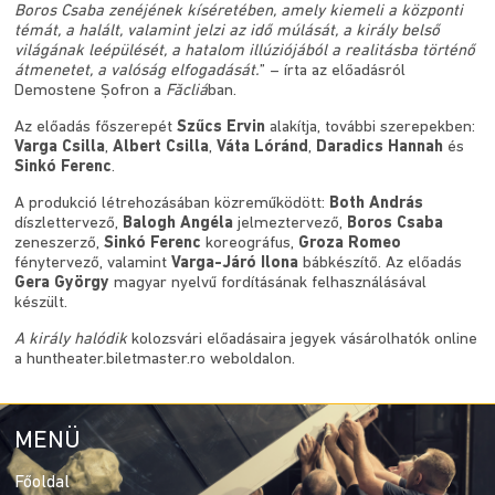
Boros Csaba zenéjének kíséretében, amely kiemeli a központi
témát, a halált, valamint jelzi az idő múlását, a király belső
világának leépülését, a hatalom illúziójából a realitásba történő
átmenetet, a valóság elfogadását.
” – írta az előadásról
Demostene Șofron a
Făcliá
ban.
Az előadás főszerepét
Szűcs Ervin
alakítja, további szerepekben:
Varga Csilla
,
Albert Csilla
,
Váta Lóránd
,
Daradics Hannah
és
Sinkó Ferenc
.
A produkció létrehozásában közreműködött:
Both András
díszlettervező,
Balogh Angéla
jelmeztervező,
Boros Csaba
zeneszerző,
Sinkó Ferenc
koreográfus,
Groza Romeo
fénytervező, valamint
Varga-Járó Ilona
bábkészítő. Az előadás
Gera György
magyar nyelvű fordításának felhasználásával
készült.
A király halódik
kolozsvári előadásaira jegyek vásárolhatók online
a huntheater.biletmaster.ro weboldalon.
MENÜ
Főoldal