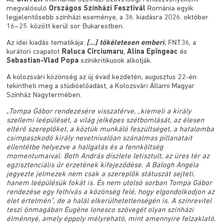
megvalósuló
Országos Színházi Fesztivál
Románia egyik
legjelentősebb színházi eseménye, a 36. kiadásra 2026. október
16–25. között kerül sor Bukarestben.
Az idei kiadás tematikája:
[…] tökéletesen emberi.
FNT36, a
kurátori csapatot
Raluca Cîrciumaru
,
Alina Epîngeac
és
Sebastian-Vlad Popa
színikritikusok alkotják.
A kolozsvári közönség az új évad kezdetén, augusztus 22-én
tekintheti meg a stúdióelőadást, a Kolozsvári Állami Magyar
Színház Nagytermében.
„
Tompa Gábor rendezésére visszatérve, „kiemeli a király
szellemi leépülését, a világ jelképes szétbomlását, az élesen
eltérő szereplőket, a köztük munkáló feszültséget, a hatalomba
csimpaszkodó király nevetnivalóan szánalmas pillanatait
ellentétbe helyezve a hallgatás és a fennköltség
momentumaival. Both András díszlete letisztult, az üres tér az
egzisztenciális űr érzetének kifejeződése. A Balogh Angéla
jegyezte jelmezek nem csak a szereplők státuszát sejteti,
hanem leépülésük fokát is. És nem utolsó sorban Tompa Gábor
rendezése egy felhívás a közönség felé, hogy elgondolkodjon az
élet értelmén”, de a halál elkerülhetetlenségén is. A színrevitel
teszi önmagában Eugène lonesco szövegét olyan színházi
élménnyé, amely éppoly mélyreható, mint amennyire felzaklató.