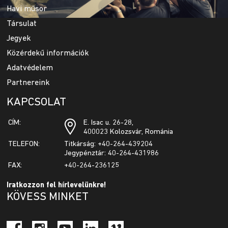
Havi műsor
Társulat
Jegyek
Közérdekű információk
Adatvédelem
Partnereink
KAPCSOLAT
CÍM:
E. Isac u. 26-28,
400023 Kolozsvár, Románia
TELEFON:
Titkárság: +40-264-439204
Jegypénztár: 40-264-431986
FAX:
+40-264-236125
Iratkozzon fel hírlevelünkre!
KÖVESS MINKET