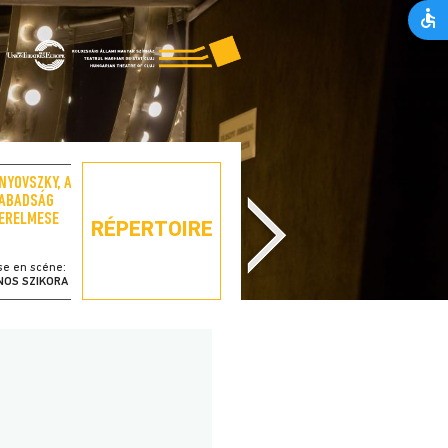
NYOVSZKY, A
UN VIOLON SUR LE TOIT
ABADSÁG
ERELMESE
RÉPERTOIRE
se en scéne:
metteur en scène:
NOS SZIKORA
LÁSZLÓ BÉRES