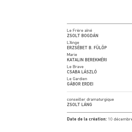
Le Frère aîné
ZSOLT BOGDÁN
L’Ange
ERZSÉBET B. FÜLÖP
Marie
KATALIN BEREKMÉRI
Le Brave
CSABA LÁSZLÓ
Le Gardien
GÁBOR ERDEI
conseiller dramaturgique
ZSOLT LÁNG
Date de la création:
10 décembr