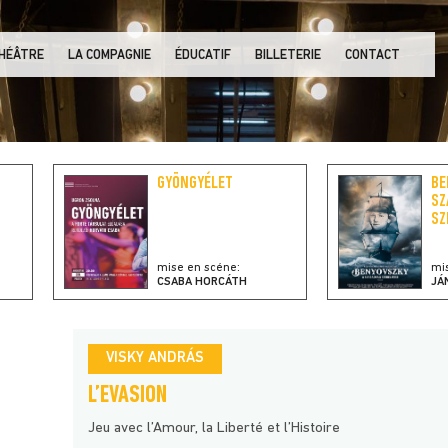
THÉÂTRE
LA COMPAGNIE
ÉDUCATIF
BILLETERIE
CONTACT
GYÖNGYÉLET
BE
SZ
SZ
mise en scéne:
mi
CSABA HORCÁTH
JÁ
VISKY ANDRÁS
L’EVASION
Jeu avec l’Amour, la Liberté et l’Histoire