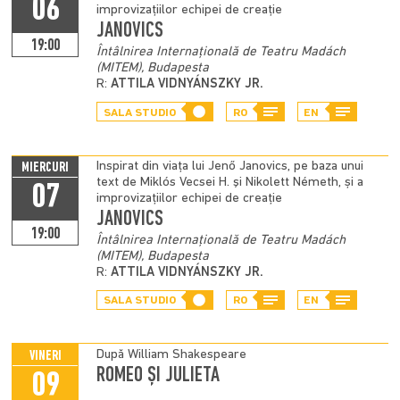
06
improvizațiilor echipei de creație
JANOVICS
19:00
Întâlnirea Internațională de Teatru Madách
(MITEM), Budapesta
R:
ATTILA VIDNYÁNSZKY JR.
SALA STUDIO
RO
EN
Inspirat din viața lui Jenő Janovics, pe baza unui
MIERCURI
text de Miklós Vecsei H. şi Nikolett Németh, și a
07
improvizațiilor echipei de creație
JANOVICS
19:00
Întâlnirea Internațională de Teatru Madách
(MITEM), Budapesta
R:
ATTILA VIDNYÁNSZKY JR.
SALA STUDIO
RO
EN
După William Shakespeare
VINERI
ROMEO ȘI JULIETA
09