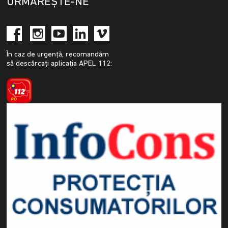
URMĂREȘTE-NE
În caz de urgență, recomandăm
să descărcați aplicația APEL 112: