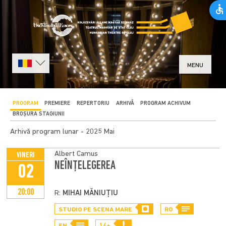
MENU
PROGRAM
PREMIERE
REPERTORIU
ARHIVĂ
PROGRAM ACHIVUM
BROȘURA STAGIUNII
Arhivă program lunar - 2025 Mai
Albert Camus
VINERI
NEÎNȚELEGEREA
02
20:00
R:
MIHAI MĂNIUȚIU
STUDIO PE SCENA MARE
RO
EN
14+