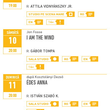
19:00
R:
ATTILA VIDNYÁNSZKY JR.
STUDIO PE SCENA MARE
RO
EN
14+
Jon Fosse
SÂMBĂTĂ
I AM THE WIND
10
20:00
R:
GÁBOR TOMPA
SALA STUDIO
RO
EN
14+
după Kosztolányi Dezső
DUMINICĂ
ÉDES ANNA
11
20:00
R:
ISTVÁN SZABÓ K.
SALA STUDIO
RO
EN