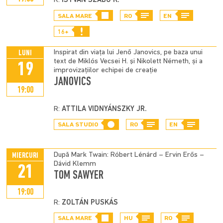
R:
ISTVÁN SZABÓ K.
SALA MARE
RO
EN
16+
Inspirat din viața lui Jenő Janovics, pe baza unui
LUNI
text de Miklós Vecsei H. şi Nikolett Németh, și a
19
improvizațiilor echipei de creație
JANOVICS
19:00
R:
ATTILA VIDNYÁNSZKY JR.
SALA STUDIO
RO
EN
După Mark Twain: Róbert Lénárd – Ervin Erős –
MIERCURI
Dávid Klemm
21
TOM SAWYER
19:00
R:
ZOLTÁN PUSKÁS
SALA MARE
HU
RO