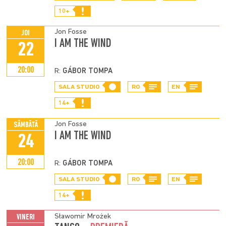
10+
Jon Fosse
JOI
I AM THE WIND
22
20:00
R:
GÁBOR TOMPA
SALA STUDIO
RO
EN
14+
Jon Fosse
SÂMBĂTĂ
I AM THE WIND
24
20:00
R:
GÁBOR TOMPA
SALA STUDIO
RO
EN
14+
Sławomir Mrożek
VINERI