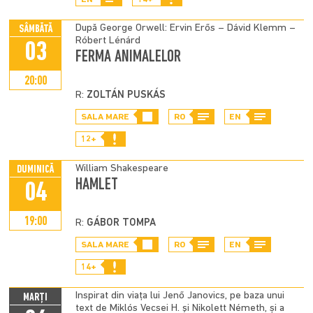
După George Orwell: Ervin Erős – Dávid Klemm –
SÂMBĂTĂ
Róbert Lénárd
03
FERMA ANIMALELOR
20:00
R:
ZOLTÁN PUSKÁS
SALA MARE
RO
EN
12+
William Shakespeare
DUMINICĂ
HAMLET
04
19:00
R:
GÁBOR TOMPA
SALA MARE
RO
EN
14+
Inspirat din viața lui Jenő Janovics, pe baza unui
MARȚI
text de Miklós Vecsei H. şi Nikolett Németh, și a