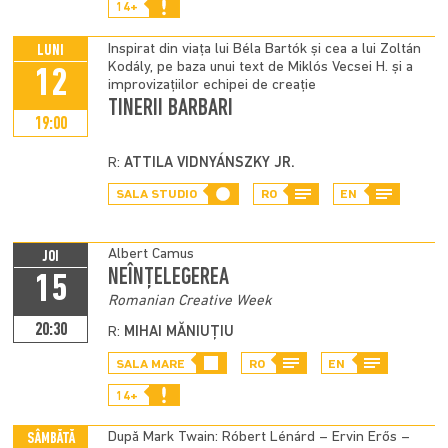
14+
Inspirat din viața lui Béla Bartók și cea a lui Zoltán
LUNI
Kodály, pe baza unui text de Miklós Vecsei H. și a
12
improvizațiilor echipei de creație
TINERII BARBARI
19:00
R:
ATTILA VIDNYÁNSZKY JR.
SALA STUDIO
RO
EN
Albert Camus
JOI
NEÎNȚELEGEREA
15
Romanian Creative Week
20:30
R:
MIHAI MĂNIUȚIU
SALA MARE
RO
EN
14+
După Mark Twain: Róbert Lénárd – Ervin Erős –
SÂMBĂTĂ