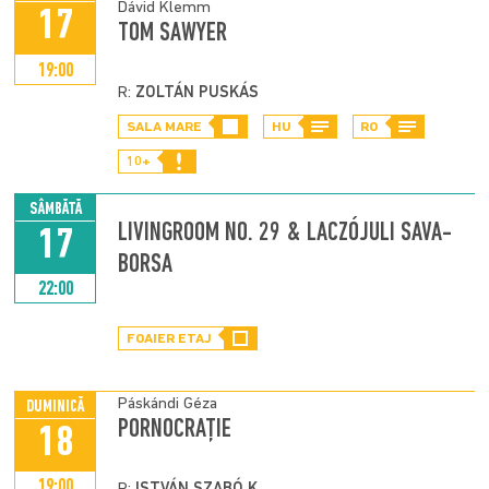
Dávid Klemm
17
TOM SAWYER
19:00
R:
ZOLTÁN PUSKÁS
SALA MARE
HU
RO
10+
SÂMBĂTĂ
LIVINGROOM NO. 29 & LACZÓJULI SAVA-
17
BORSA
22:00
FOAIER ETAJ
Páskándi Géza
DUMINICĂ
PORNOCRAȚIE
18
19:00