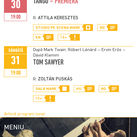
TANGO
– PREMIERĂ
30
19:00
R:
ATTILA KERESZTES
STUDIO PE SCENA MARE
RO
EN
16+
După Mark Twain: Róbert Lénárd – Ervin Erős –
SÂMBĂTĂ
Dávid Klemm
31
TOM SAWYER
19:00
R:
ZOLTÁN PUSKÁS
SALA MARE
HU
RO
10+
Arhivă program lunar
MENIU