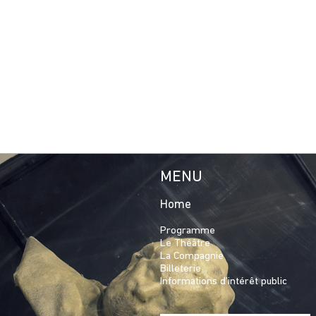
MENU
Home
Programme
Le Théâtre
La Compagnie
Billeterie
Informations d’intérêt public