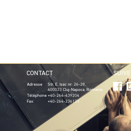
CONTACT
SUIV
Adresse
Str. E. Isac nr. 26-28,
400023 Cluj-Napoca, Romania
Téléphone
+40-264-439204
Fax:
+40-264-236125